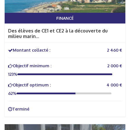
FINANCÉ
Des élèves de CE1 et CE2 à la découverte du
milieu marin...
Montant collecté :
2 460 €
Objectif minimum :
2 000 €
123%
Objectif optimum :
4 000 €
62%
Terminé