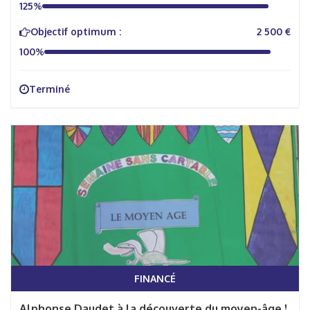
125%
Objectif optimum :
2 500 €
100%
Terminé
FINANCÉ
Alphonse Daudet à la découverte du moyen-âge !