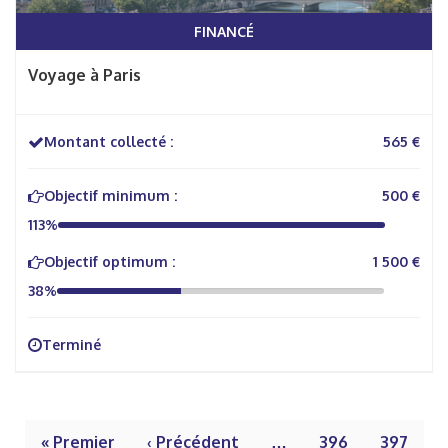
FINANCÉ
Voyage à Paris
Montant collecté :
565 €
Objectif minimum :
500 €
113%
Objectif optimum :
1 500 €
38%
Terminé
« Premier
‹ Précédent
…
396
397