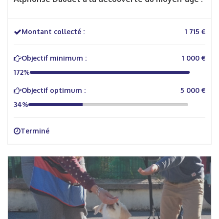
Montant collecté :
1 715 €
Objectif minimum :
1 000 €
172%
Objectif optimum :
5 000 €
34%
Terminé