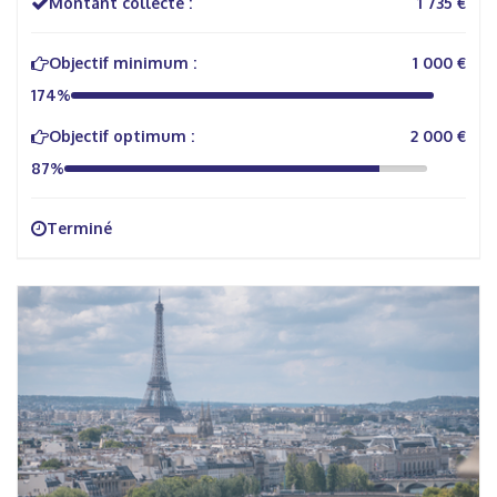
Montant collecté :
1 735 €
Objectif minimum :
1 000 €
174%
Objectif optimum :
2 000 €
87%
Terminé