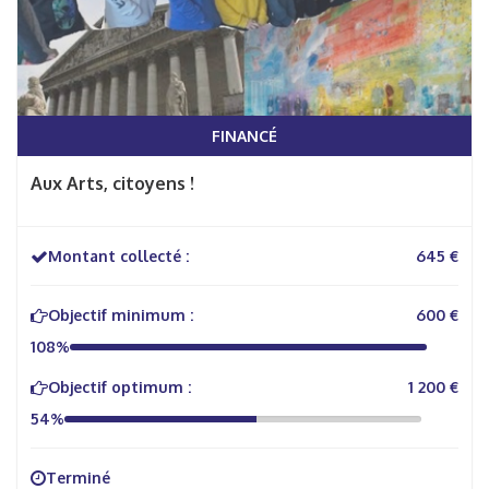
FINANCÉ
Aux Arts, citoyens !
Montant collecté :
645 €
Objectif minimum :
600 €
108%
Objectif optimum :
1 200 €
54%
Terminé