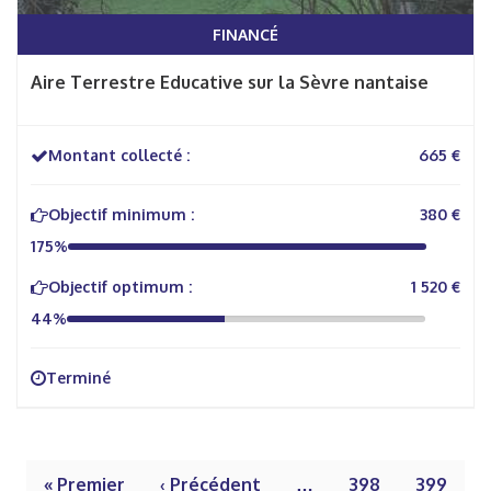
FINANCÉ
Aire Terrestre Educative sur la Sèvre nantaise
Montant collecté :
665 €
Objectif minimum :
380 €
175%
Objectif optimum :
1 520 €
44%
Terminé
« Premier
‹ Précédent
…
398
399