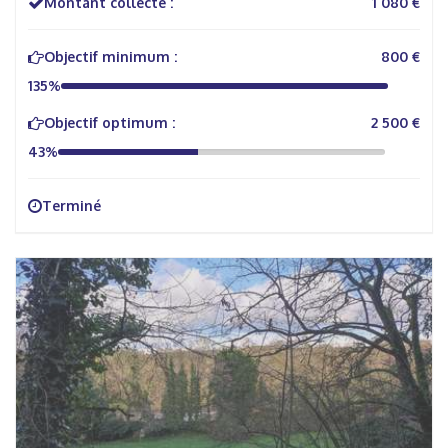
Montant collecté :
1 080 €
Objectif minimum :
800 €
135%
Objectif optimum :
2 500 €
43%
Terminé