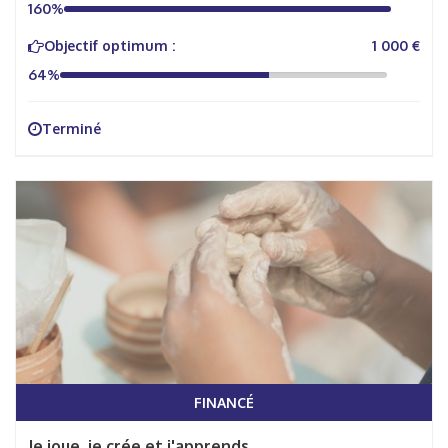
160%
Objectif optimum :
1 000 €
64%
Terminé
FINANCÉ
Je joue, je crée et j'apprends