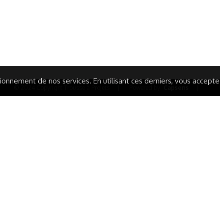
IONS LÉGALES
AIDE ET CONTACT
TIQUE DE CONFIDENTIALITÉ
LA CHARTE
ARATION D'ACCESSIBILITÉ
onnement de nos services. En utilisant ces derniers, vous acceptez 
© 2024 Copyright Trousse à Projets
|
Powered by
Capsens
|