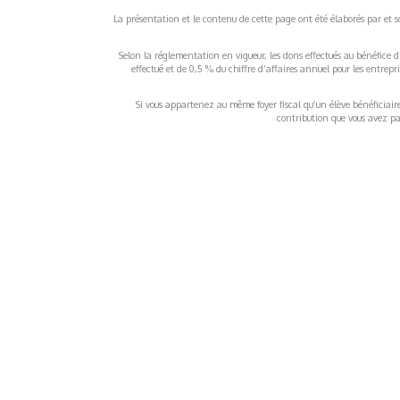
La présentation et le contenu de cette page ont été élaborés par et sou
Selon la réglementation en vigueur, les dons effectués au bénéfice d
effectué et de 0,5 % du chiffre d’affaires annuel pour les entrep
Si vous appartenez au même foyer fiscal qu’un élève bénéficiaire d
contribution que vous avez pay
À propos
Inf
QUI SOMMES-NOUS ?
COND
D'UTIL
FONDATEURS