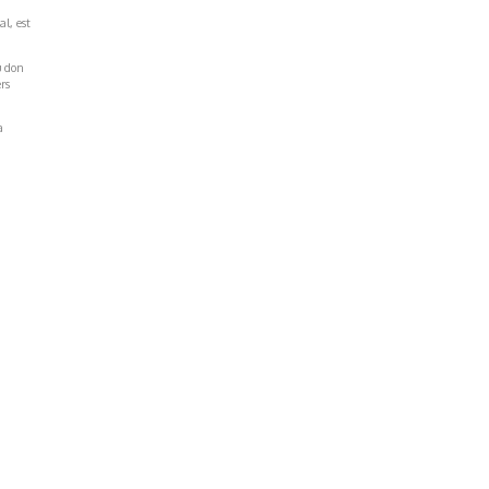
al, est
u don
rs
a
Réseaux Sociaux
NT
FACEBOOK
LINKEDIN