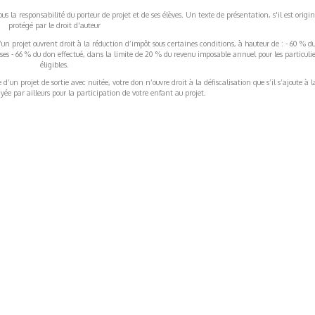
s la responsabilité du porteur de projet et de ses élèves. Un texte de présentation, s'il est origin
protégé par le droit d'auteur
’un projet ouvrent droit à la réduction d’impôt sous certaines conditions, à hauteur de : - 60 % d
rises - 66 % du don effectué, dans la limite de 20 % du revenu imposable annuel pour les particulie
éligibles.
’un projet de sortie avec nuitée, votre don n’ouvre droit à la défiscalisation que s’il s’ajoute à l
ée par ailleurs pour la participation de votre enfant au projet.
ormations Générales
Autres
ITIONS GÉNÉRALES
CAMPAGNE DE FINANCEME
ISATION
AIRES ÉDUCATIVES (OFB)