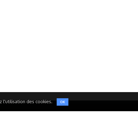
Réseaux Sociaux
NT
FACEBOOK
LINKEDIN
INSTAGRAM
TWITTER
l'utilisation des cookies.
OK