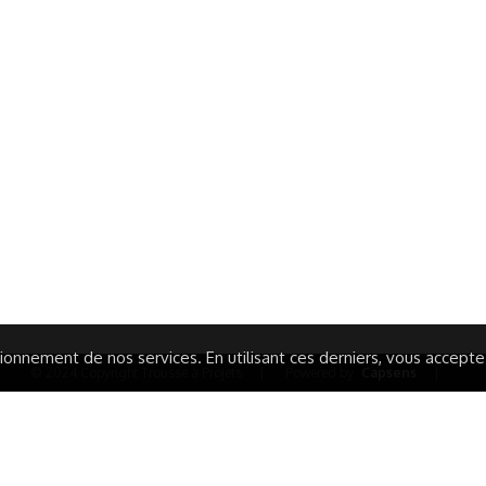
ormations Générales
Autres
ITIONS GÉNÉRALES
CAMPAGNE DE FINANCEME
ISATION
AIRES ÉDUCATIVES (OFB)
IONS LÉGALES
AIDE ET CONTACT
TIQUE DE CONFIDENTIALITÉ
LA CHARTE
ARATION D'ACCESSIBILITÉ
onnement de nos services. En utilisant ces derniers, vous acceptez 
© 2024 Copyright Trousse à Projets
|
Powered by
Capsens
|