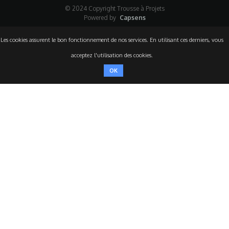
© 2024 Copyright Trousse à Projets
Powered by
Capsens
Les cookies assurent le bon fonctionnement de nos services. En utilisant ces derniers, vous
acceptez l'utilisation des cookies.
OK