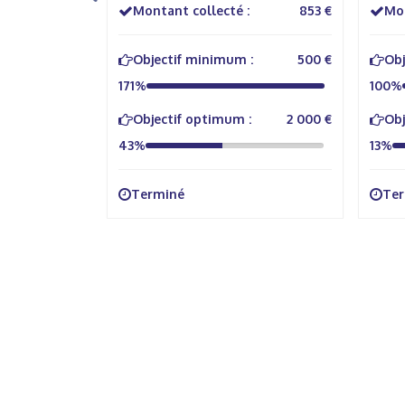
235 €
Montant collecté :
853 €
Mon
:
235 €
Objectif minimum :
500 €
Obj
171%
100%
1 200 €
Objectif optimum :
2 000 €
Obj
43%
13%
Terminé
Te