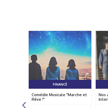
É
FINANCÉ
harcèlement
Comédie Musicale "Marche et
Nos 
Rêve !"
Inter