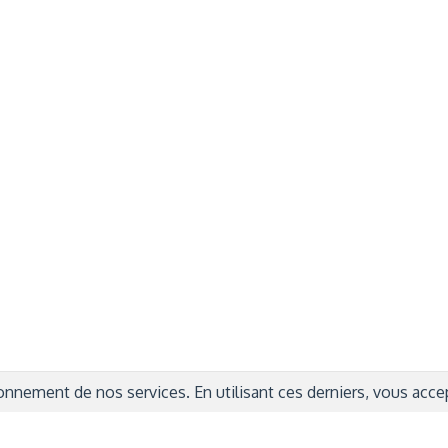
rmations Générales
Autres
ITIONS GÉNÉRALES
CAMPAGNE DE FINANCEME
ISATION
AIRES ÉDUCATIVES (OFB)
IONS LÉGALES
AIDE ET CONTACT
TIQUE DE CONFIDENTIALITÉ
LA CHARTE
ARATION D'ACCESSIBILITÉ
nnement de nos services. En utilisant ces derniers, vous accept
© 2024 Copyright Trousse à Projets
|
Powered by
Capsens
|