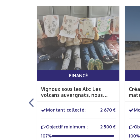
FINANCÉ
uville en
Vignoux sous les Aix: Les
Créa
volcans auvergnats, nous
mate
voilà!!
2 345 €
Montant collecté :
2 670 €
Mo
1 500 €
Objectif minimum :
2 500 €
Ob
107%
100%