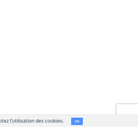
Réseaux sociaux
NT
FACEBOOK
LINKEDIN
INSTAGRAM
TWITTER
ez l'utilisation des cookies.
OK