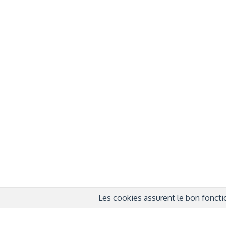
À propos
Info
QUI SOMMES-NOUS ?
COND
D'UTIL
FONDATEURS
MENT
MÉCÈNES
POLI
PARTENAIRES
DÉCL
COURTE ECHELLE
Les cookies assurent le bon fonctio