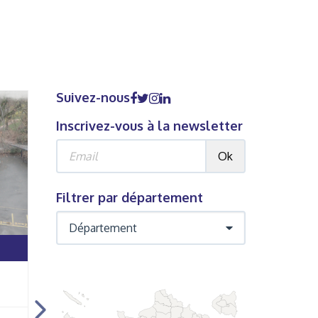
Suivez-nous
Inscrivez-vous à la newsletter
Ok
Filtrer par département
FINANCÉ
F
Odysséa, voyage pour
Création d'u
l'égalité filles/garçons
sensoriel dan
l'école