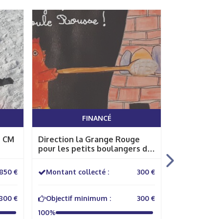
FINANCÉ
s CM
Direction la Grange Rouge
LA SECTION
pour les petits boulangers de
HUGOT AU
la Molette!
FRANCE 20
 850 €
Montant collecté :
300 €
Montant co
800 €
Objectif minimum :
300 €
Objectif 
100%
160%