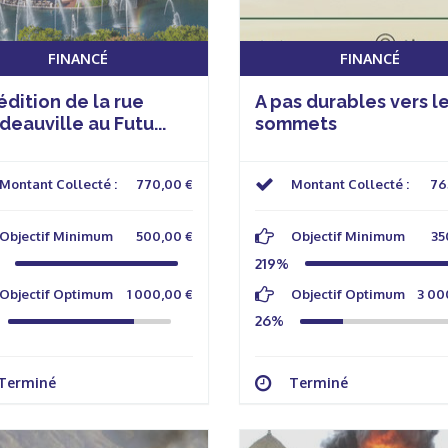
FINANCÉ
FINANCÉ
dition de la rue
A pas durables vers l
eauville au Futu...
sommets
Montant Collecté :
770,00 €
Montant Collecté :
76
Objectif Minimum
500,00 €
Objectif Minimum
35
219%
Objectif Optimum
1 000,00 €
Objectif Optimum
3 00
26%
Terminé
Terminé