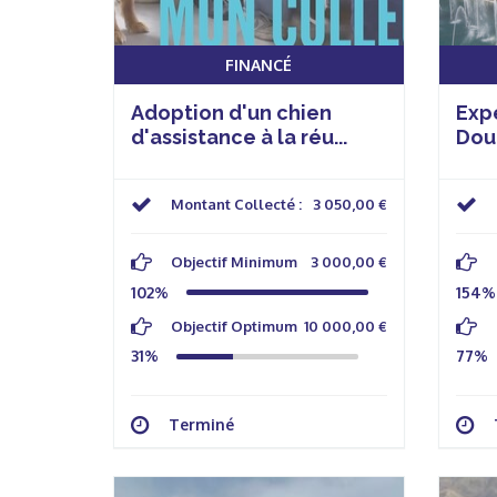
FINANCÉ
Adoption d'un chien
Expé
d'assistance à la réu...
Doud
Montant Collecté :
3 050,00 €
Objectif Minimum
3 000,00 €
102%
154%
Objectif Optimum
10 000,00 €
31%
77%
Terminé