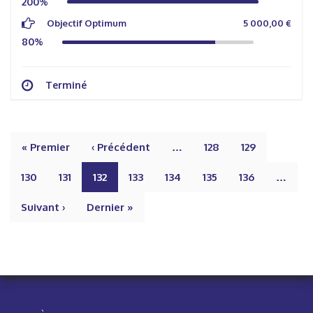
200%
Objectif Optimum
5 000,00 €
80%
Terminé
« Premier
‹ Précédent
…
128
129
130
131
132
133
134
135
136
…
Suivant ›
Dernier »