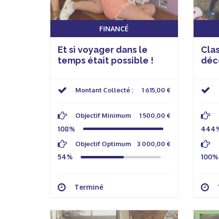
FINANCÉ
Et si voyager dans le
Cla
temps était possible !
déco
Montant Collecté :
1 615,00 €
Objectif Minimum
1 500,00 €
108%
444
Objectif Optimum
3 000,00 €
54%
100%
Terminé