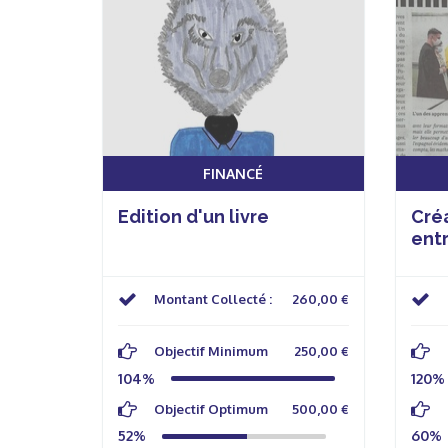
FINANCÉ
Edition d'un livre
Créa
ent
Montant Collecté :
260,00 €
Objectif Minimum
250,00 €
104%
120%
Objectif Optimum
500,00 €
52%
60%