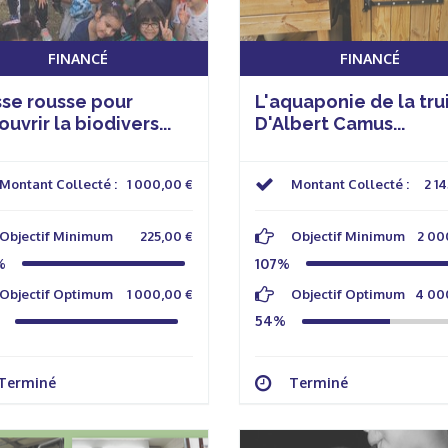
FINANCÉ
FINANCÉ
sse rousse pour
L'aquaponie de la trui
uvrir la biodivers...
D'Albert Camus...
Montant Collecté :
1 000,00 €
Montant Collecté :
2 1
Objectif Minimum
225,00 €
Objectif Minimum
2 00
%
107%
Objectif Optimum
1 000,00 €
Objectif Optimum
4 00
54%
Terminé
Terminé