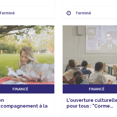
Terminé
Terminé
FINANCÉ
FINANCÉ
en
L'ouverture culturell
ccompagnement à la
pour tous : "Corme...
site scol...