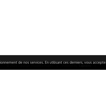
ormations Générales
Autres
ITIONS GÉNÉRALES
CAMPAGNE DE FINANCEME
ISATION
AIRES ÉDUCATIVES (OFB)
IONS LÉGALES
AIDE ET CONTACT
TIQUE DE CONFIDENTIALITÉ
LA CHARTE
ARATION D'ACCESSIBILITÉ
onnement de nos services. En utilisant ces derniers, vous acceptez 
© 2024 Copyright Trousse à Projets
|
Powered by
Capsens
|