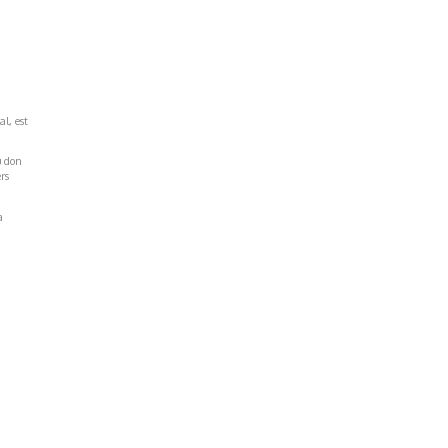
al, est
u don
rs
a