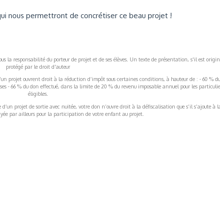
ui nous permettront de concrétiser ce beau projet !
s la responsabilité du porteur de projet et de ses élèves. Un texte de présentation, s'il est origin
protégé par le droit d'auteur
’un projet ouvrent droit à la réduction d’impôt sous certaines conditions, à hauteur de : - 60 % d
rises - 66 % du don effectué, dans la limite de 20 % du revenu imposable annuel pour les particulie
éligibles.
’un projet de sortie avec nuitée, votre don n’ouvre droit à la défiscalisation que s’il s’ajoute à l
ée par ailleurs pour la participation de votre enfant au projet.