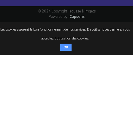
© 2024 Copyright Trousse à Projets
Powered by
Capsens
Les cookies assurent le bon fonctionnement de nos services. En utilisant ces derniers, vous
acceptez l'utilisation des cookies.
OK