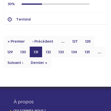
30%
Terminé
« Premier
‹ Précédent
…
127
128
129
130
131
132
133
134
135
…
Suivant ›
Dernier »
À propos
QUI SOMMES-NOUS ?