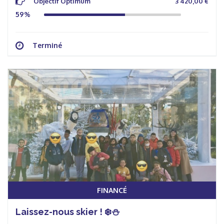
Objectif Optimum
3 420,00 €
59%
Terminé
FINANCÉ
Laissez-nous skier ! ❄️⛄️