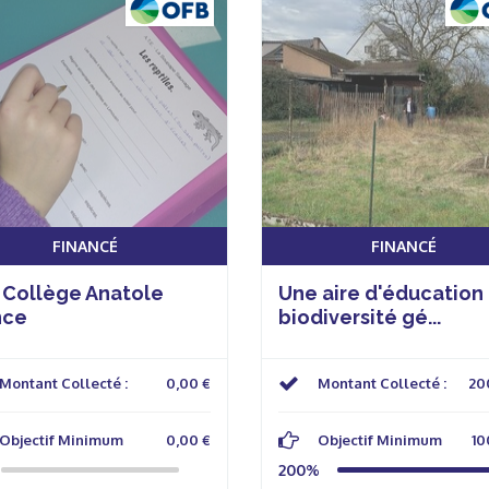
FINANCÉ
FINANCÉ
 Collège Anatole
Une aire d'éducation 
nce
biodiversité gé...
Montant Collecté :
0,00 €
Montant Collecté :
20
Objectif Minimum
0,00 €
Objectif Minimum
10
200%