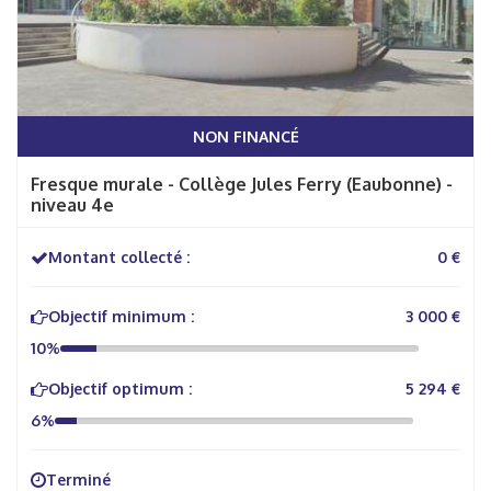
NON FINANCÉ
Fresque murale - Collège Jules Ferry (Eaubonne) -
niveau 4e
Montant collecté :
0 €
Objectif minimum :
3 000 €
10%
Objectif optimum :
5 294 €
6%
Terminé