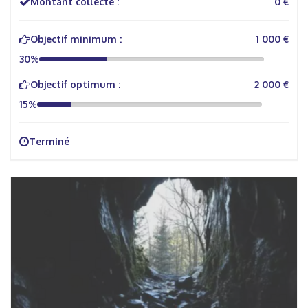
Montant collecté :
0 €
Objectif minimum :
1 000 €
30%
Objectif optimum :
2 000 €
15%
Terminé