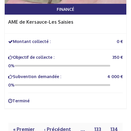
FINANCÉ
AME de Kersauce-Les Saisies
Montant collecté :
0 €
Objectif de collecte :
350 €
0%
Subvention demandée :
4 000 €
0%
Terminé
« Premier
‹ Précédent
…
133
134