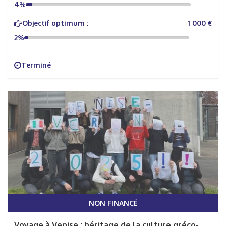
4%
Objectif optimum :
1 000 €
2%
Terminé
NON FINANCÉ
Voyage à Venise : héritage de la culture gréco-