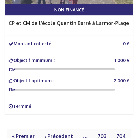
NON FINANCÉ
CP et CM de l'école Quentin Barré à Larmor-Plage
Montant collecté :
0 €
Objectif minimum :
1 000 €
1%
Objectif optimum :
2 000 €
1%
Terminé
« Premier
‹ Précédent
…
703
704