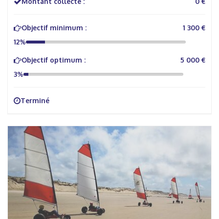
Montant collecté :
0 €
Objectif minimum :
1 300 €
12%
Objectif optimum :
5 000 €
3%
Terminé