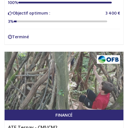
100%
Objectif optimum :
3 400 €
3%
Terminé
FINANCÉ
ATE Ternay - CM1/CM2