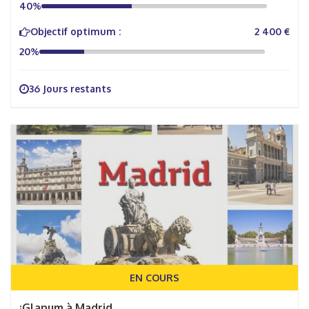
40%
Objectif optimum :
2 400 €
20%
36 Jours restants
EN COURS
¡Glanum à Madrid