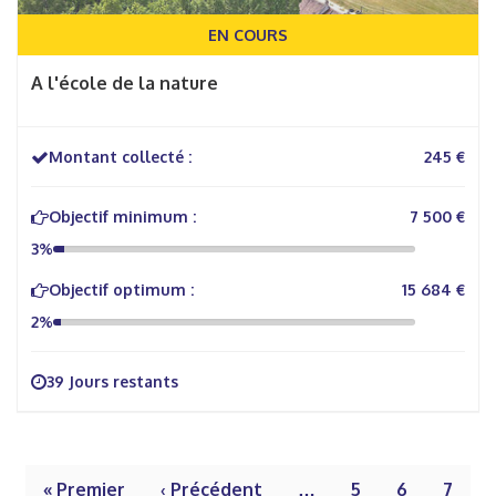
EN COURS
A l'école de la nature
Montant collecté :
245 €
Objectif minimum :
7 500 €
3%
Objectif optimum :
15 684 €
2%
39 Jours restants
« Premier
‹ Précédent
…
5
6
7