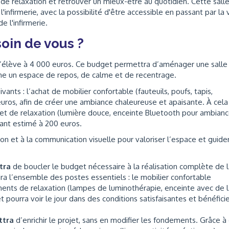
 de relaxation et retrouver un mieux-être au quotidien. Cette sall
'infirmerie, avec la possibilité d'être accessible en passant par la 
e l'infirmerie.
oin de vous ?
» s’élève à 4 000 euros. Ce budget permettra d’aménager une salle
e un espace de repos, de calme et de recentrage.
ants : l’achat de mobilier confortable (fauteuils, poufs, tapis,
euros, afin de créer une ambiance chaleureuse et apaisante. À cela
e et de relaxation (lumière douce, enceinte Bluetooth pour ambian
ant estimé à 200 euros.
ion et à la communication visuelle pour valoriser l’espace et guide
ttra
de boucler le budget nécessaire à la réalisation complète de 
ra l’ensemble des postes essentiels : le mobilier confortable
pements de relaxation (lampes de luminothérapie, enceinte avec de 
 pourra voir le jour dans des conditions satisfaisantes et bénéficie
ttra
d’enrichir le projet, sans en modifier les fondements. Grâce à