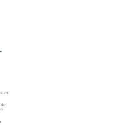
s.
al, est
u don
rs
a