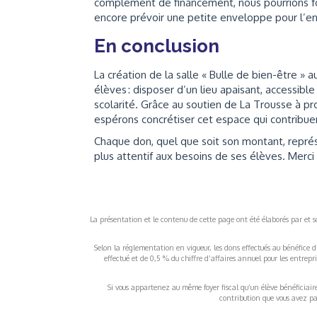
complément de financement, nous pourrions four
encore prévoir une petite enveloppe pour l’ent
En conclusion
La création de la salle « Bulle de bien-être » 
élèves : disposer d’un lieu apaisant, accessibl
scolarité. Grâce au soutien de La Trousse à p
espérons concrétiser cet espace qui contribuer
Chaque don, quel que soit son montant, représ
plus attentif aux besoins de ses élèves. Merci 
La présentation et le contenu de cette page ont été élaborés par et sou
Selon la réglementation en vigueur, les dons effectués au bénéfice d
effectué et de 0,5 % du chiffre d’affaires annuel pour les entrep
Si vous appartenez au même foyer fiscal qu’un élève bénéficiaire d
contribution que vous avez pay