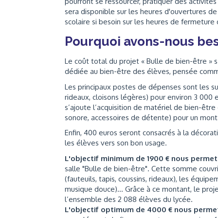
pourront se ressourcer, pratiquer des activités
sera disponible sur les heures d'ouvertures de l
scolaire si besoin sur les heures de fermeture d
Pourquoi avons-nous bes
Le coût total du projet « Bulle de bien-être 
dédiée au bien-être des élèves, pensée comm
Les principaux postes de dépenses sont les suiv
rideaux, cloisons légères) pour environ 3 000 
s’ajoute l’acquisition de matériel de bien-êtr
sonore, accessoires de détente) pour un mont
Enfin, 400 euros seront consacrés à la décorat
les élèves vers son bon usage.
L'objectif minimum de 1900 € nous perme
salle "Bulle de bien-être". Cette somme couvri
(fauteuils, tapis, coussins, rideaux), les équi
musique douce)... Grâce à ce montant, le projet
l’ensemble des 2 088 élèves du lycée.
L'objectif optimum de 4000 € nous perme