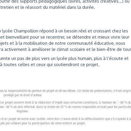
nir des supports pédagogiques (livres, activités créatives...) ou
retien et le réassort du matériel dans la durée.
au lycée Champollion répond à un besoin réel et croissant chez les
e et bienveillant pour se recentrer, se détendre et mieux vivre leur
rojets et à la mobilisation de notre communauté éducative, nous
a activement à améliorer le climat scolaire et le bien-être de tou
ente un pas de plus vers un lycée plus humain, plus à l’écoute et
à toutes celles et ceux qui soutiendront ce projet.
s la responsabilité du porteur de projet et de ses élèves. Un texte de présentation, s'il est origin
protégé par le droit d'auteur
’un projet ouvrent droit à la réduction d’impôt sous certaines conditions, à hauteur de : - 60 % d
rises - 66 % du don effectué, dans la limite de 20 % du revenu imposable annuel pour les particulie
éligibles.
’un projet de sortie avec nuitée, votre don n’ouvre droit à la défiscalisation que s’il s’ajoute à l
ée par ailleurs pour la participation de votre enfant au projet.