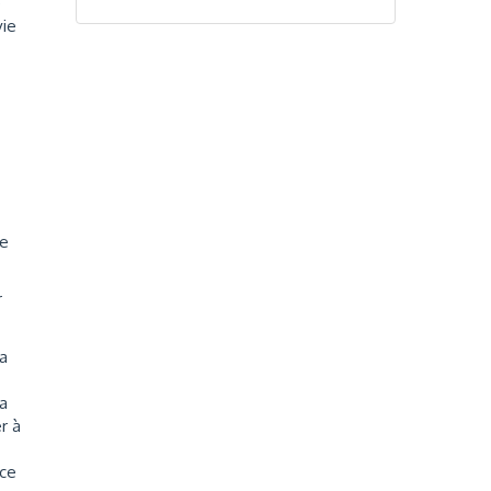
e
vie
ce
r
la
la
r à
 ce