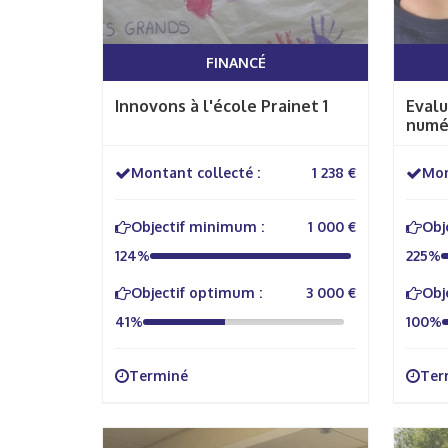
FINANCÉ
Innovons à l'école Prainet 1
Evalu
numé
Montant collecté :
1 238 €
Mon
Objectif minimum :
1 000 €
Obj
124%
225%
Objectif optimum :
3 000 €
Obj
41%
100%
Terminé
Ter