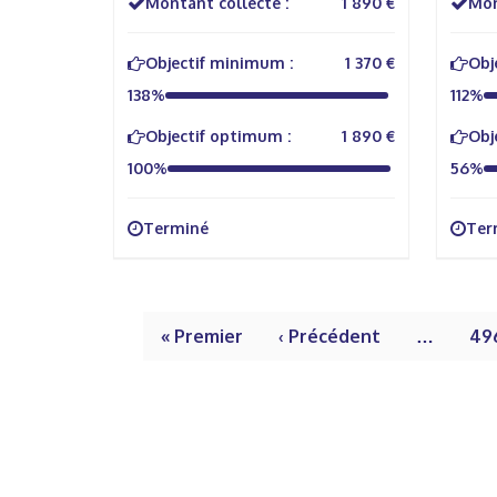
Montant collecté :
1 890 €
Mon
Objectif minimum :
1 370 €
Obj
138%
112%
Objectif optimum :
1 890 €
Obj
100%
56%
Terminé
Ter
« Premier
‹ Précédent
…
49