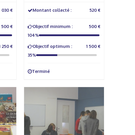
1 030 €
Montant collecté :
520 €
500 €
Objectif minimum :
500 €
104%
1 250 €
Objectif optimum :
1 500 €
35%
Terminé