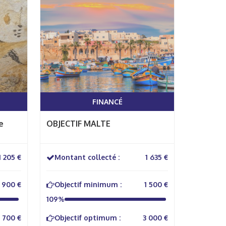
FINANCÉ
e
OBJECTIF MALTE
1 205 €
Montant collecté :
1 635 €
900 €
Objectif minimum :
1 500 €
109%
1 700 €
Objectif optimum :
3 000 €