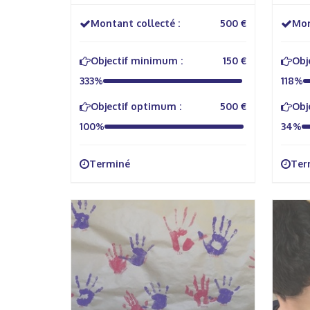
Montant collecté :
500 €
Mon
Objectif minimum :
150 €
Obj
333%
118%
Objectif optimum :
500 €
Obj
100%
34%
Terminé
Ter