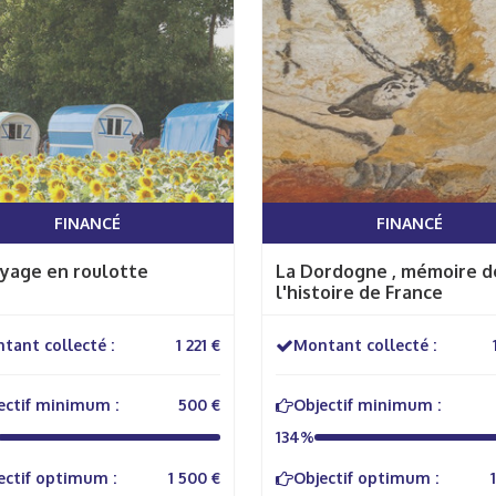
FINANCÉ
FINANCÉ
yage en roulotte
La Dordogne , mémoire d
l'histoire de France
tant collecté :
1 221 €
Montant collecté :
ectif minimum :
500 €
Objectif minimum :
134%
ectif optimum :
1 500 €
Objectif optimum :