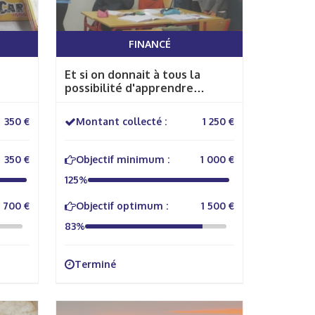
FINANCÉ
Et si on donnait à tous la
possibilité d'apprendre
autrement !
350 €
Montant collecté :
1 250 €
350 €
Objectif minimum :
1 000 €
125%
700 €
Objectif optimum :
1 500 €
83%
Terminé