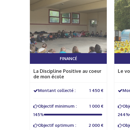
FINANCÉ
La Discipline Positive au coeur
Le vo
de mon école
Montant collecté :
1 450 €
Mon
Objectif minimum :
1 000 €
Obj
145%
244%
Objectif optimum :
2 000 €
Obj