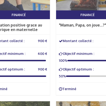
FINANCÉ
FINANCÉ
ation positive grace au
"Maman, Papa, on joue...?"
rique en maternelle
tant collecté :
900 €
Montant collecté :
ectif minimum :
400 €
Objectif minimum :
100%
ectif optimum :
900 €
Objectif optimum :
50%
miné
Terminé