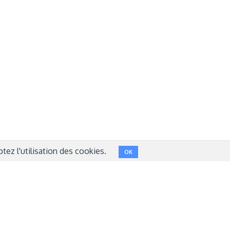
Réseaux sociaux
NT
FACEBOOK
LINKEDIN
INSTAGRAM
TWITTER
ez l'utilisation des cookies.
OK