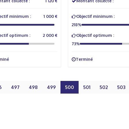
tant collecté :
1 120 €
Montant collecté :
ectif minimum :
1 000 €
Objectif minimum :
218%
ectif optimum :
2 000 €
Objectif optimum :
73%
miné
Terminé
6
497
498
499
500
501
502
503