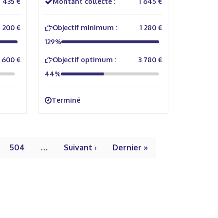
435 €
Montant collecté :
1 645 €
200 €
Objectif minimum :
1 280 €
129%
600 €
Objectif optimum :
3 780 €
44%
Terminé
504
…
Suivant ›
Dernier »