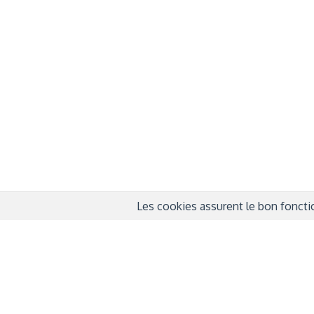
À propos
Info
QUI SOMMES-NOUS ?
COND
D'UTIL
FONDATEURS
MENT
MÉCÈNES
POLI
PARTENAIRES
DÉCL
COURTE ECHELLE
Les cookies assurent le bon fonctio