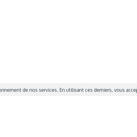
rmations Générales
Autres
ITIONS GÉNÉRALES
CAMPAGNE DE FINANCEME
ISATION
AIRES ÉDUCATIVES (OFB)
IONS LÉGALES
AIDE ET CONTACT
TIQUE DE CONFIDENTIALITÉ
LA CHARTE
ARATION D'ACCESSIBILITÉ
nnement de nos services. En utilisant ces derniers, vous accept
© 2024 Copyright Trousse à Projets
|
Powered by
Capsens
|