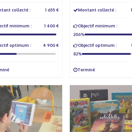
tant collecté :
1 655 €
Montant collecté :
ectif minimum :
1 400 €
Objectif minimum :
206%
ectif optimum :
4 900 €
Objectif optimum :
82%
miné
Terminé