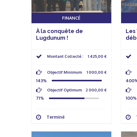
FINANCÉ
À la conquête de
Les
Lugdunum !
déb
Nor
Montant Collecté :
1 425,00 €
Objectif Minimum
1 000,00 €
143%
400
Objectif Optimum
2 000,00 €
71%
100%
Terminé