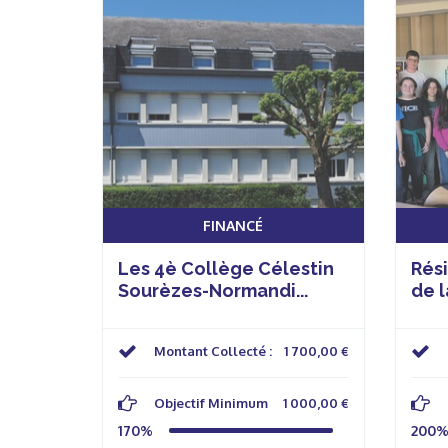
FINANCÉ
Les 4è Collège Célestin
Rési
Sourèzes-Normandi...
de l
Montant Collecté :
1 700,00 €
Objectif Minimum
1 000,00 €
170%
200