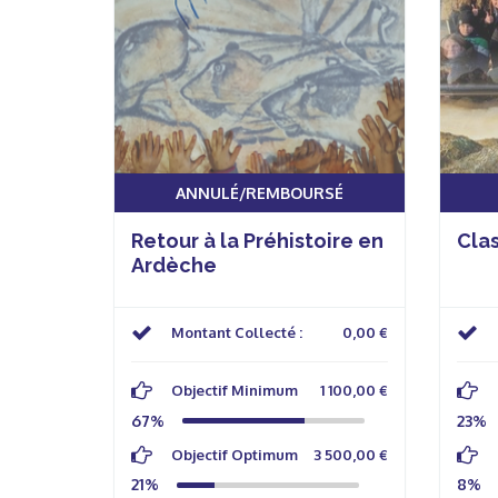
ANNULÉ/REMBOURSÉ
Retour à la Préhistoire en
Clas
Ardèche
Montant Collecté :
0,00 €
Objectif Minimum
1 100,00 €
67%
23%
Objectif Optimum
3 500,00 €
21%
8%