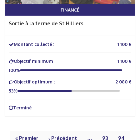
FINANCÉ
Sortie à la ferme de St Hilliers
Montant collecté :
1 100 €
Objectif minimum :
1 100 €
100%
Objectif optimum :
2 080 €
53%
Terminé
« Premier
‹ Précédent
…
93
94