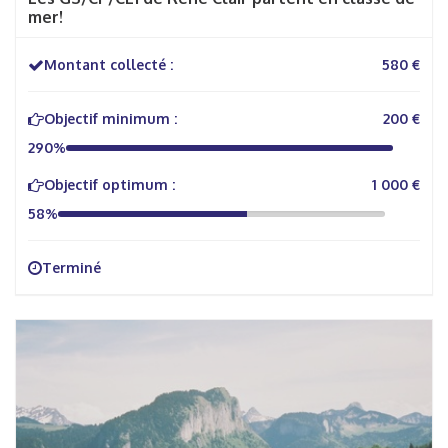
mer!
Montant collecté :
580 €
Objectif minimum :
200 €
290%
Objectif optimum :
1 000 €
58%
Terminé