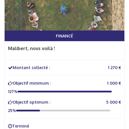
FINANCÉ
Malibert, nous voilà !
Montant collecté :
1 270 €
Objectif minimum :
1 000 €
127%
Objectif optimum :
5 000 €
25%
Terminé