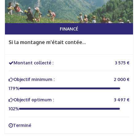
FINANCÉ
Si la montagne m'était contée...
Montant collecté :
3 575 €
Objectif minimum :
2 000 €
179%
Objectif optimum :
3 497 €
102%
Terminé