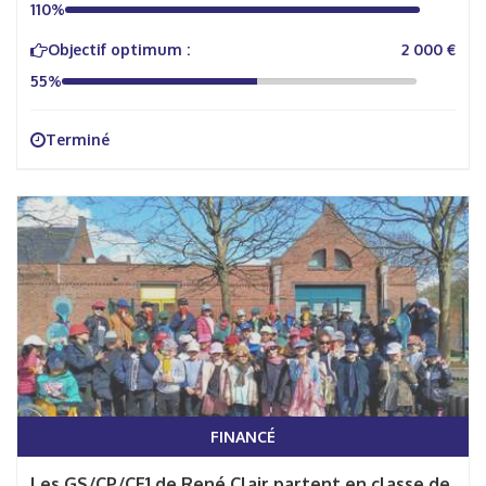
110%
Objectif optimum :
2 000 €
55%
Terminé
FINANCÉ
Les GS/CP/CE1 de René Clair partent en classe de