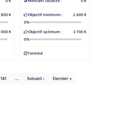
0 €
Montant collecté :
0 €
800 €
Objectif minimum :
2 600 €
0%
 000 €
Objectif optimum :
2 700 €
0%
Terminé
141
…
Suivant ›
Dernier »