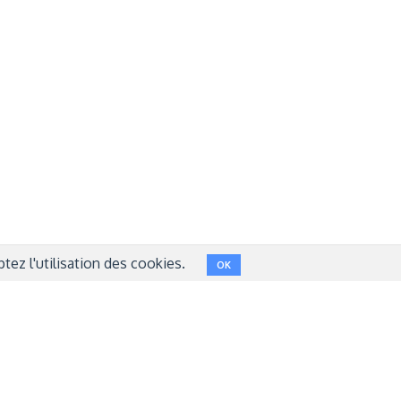
Réseaux sociaux
NT
FACEBOOK
LINKEDIN
INSTAGRAM
TWITTER
ez l'utilisation des cookies.
OK