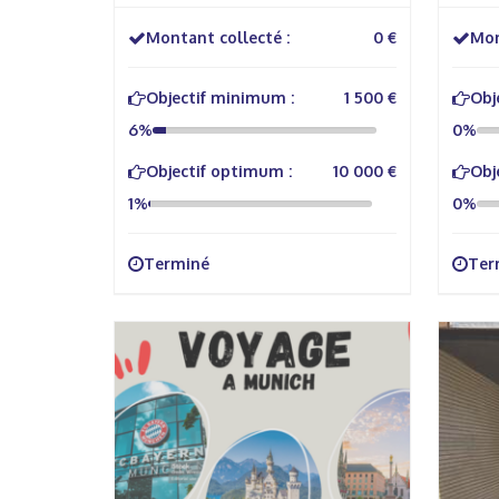
Histo
Montant collecté :
0 €
Mon
Objectif minimum :
1 500 €
Obj
6%
0%
Objectif optimum :
10 000 €
Obj
1%
0%
Terminé
Ter