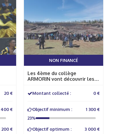
NON FINANCÉ
Les 4ème du collège
ARMORIN vont découvrir les
volcans d'auvergne
20 €
Montant collecté :
0 €
 400 €
Objectif minimum :
1 300 €
23%
1 200 €
Objectif optimum :
3 000 €