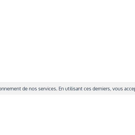
rmations Générales
Autres
ITIONS GÉNÉRALES
CAMPAGNE DE FINANCEME
ISATION
AIRES ÉDUCATIVES (OFB)
IONS LÉGALES
AIDE ET CONTACT
TIQUE DE CONFIDENTIALITÉ
LA CHARTE
ARATION D'ACCESSIBILITÉ
nnement de nos services. En utilisant ces derniers, vous accept
© 2024 Copyright Trousse à Projets
|
Powered by
Capsens
|