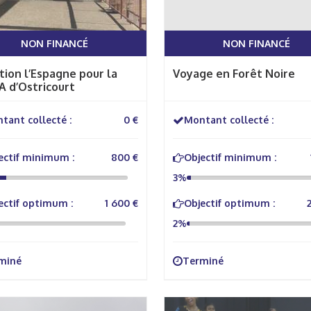
NON FINANCÉ
NON FINANCÉ
tion l’Espagne pour la
Voyage en Forêt Noire
 d’Ostricourt
tant collecté :
0 €
Montant collecté :
ectif minimum :
800 €
Objectif minimum :
3%
ectif optimum :
1 600 €
Objectif optimum :
2%
miné
Terminé