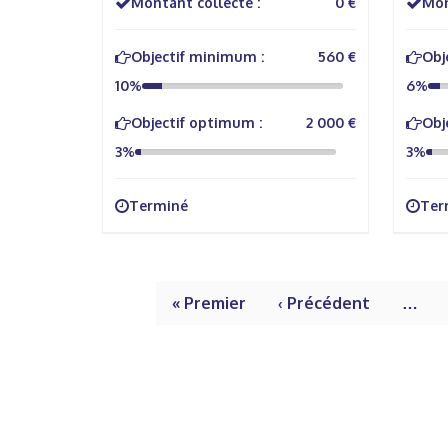
Montant collecté :
0 €
Mon
Objectif minimum :
560 €
Obj
10%
6%
Objectif optimum :
2 000 €
Obj
3%
3%
Terminé
Ter
« Premier
‹ Précédent
…