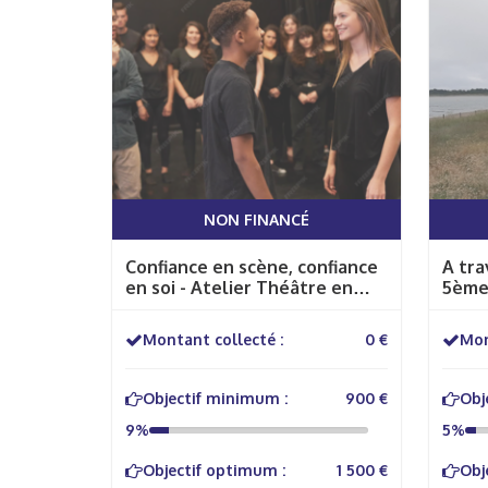
NON FINANCÉ
Confiance en scène, confiance
A tra
en soi - Atelier Théâtre en
5ème
anglais
Montant collecté :
0 €
Mon
Objectif minimum :
900 €
Obj
9%
5%
Objectif optimum :
1 500 €
Obj