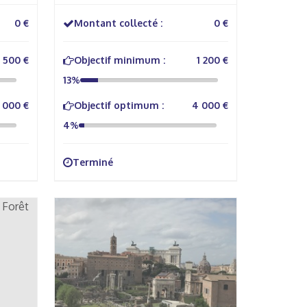
Joséphine Baker et Gustave
Eiffel
0 €
Montant collecté :
0 €
500 €
Objectif minimum :
1 200 €
13%
 000 €
Objectif optimum :
4 000 €
4%
Terminé