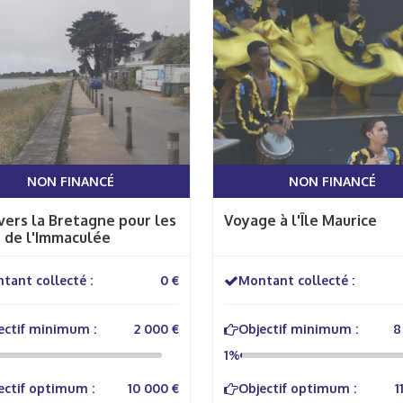
NON FINANCÉ
NON FINANCÉ
vers la Bretagne pour les
Voyage à l'Île Maurice
 de l'Immaculée
tant collecté :
0 €
Montant collecté :
ectif minimum :
2 000 €
Objectif minimum :
8
1%
ectif optimum :
10 000 €
Objectif optimum :
1