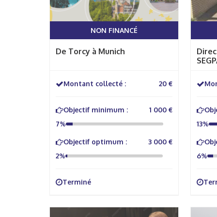
NON FINANCÉ
De Torcy à Munich
Direc
SEGPA
Montant collecté :
20 €
Mon
Objectif minimum :
1 000 €
Obj
7%
13%
Objectif optimum :
3 000 €
Obj
2%
6%
Terminé
Ter