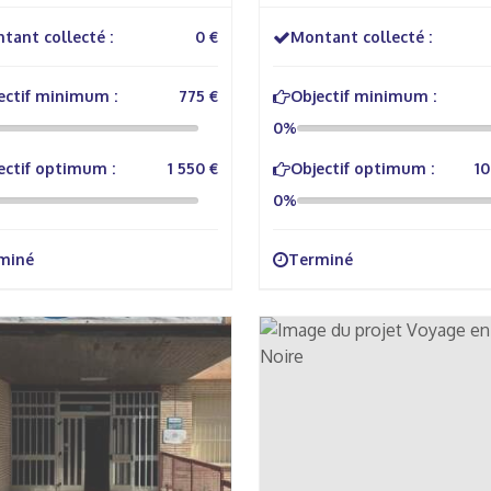
ire
tant collecté :
0 €
Montant collecté :
ectif minimum :
775 €
Objectif minimum :
0%
ectif optimum :
1 550 €
Objectif optimum :
10
0%
miné
Terminé