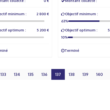
tant collecté :
0 €
Montant collecté :
ectif minimum :
2 800 €
Objectif minimum :
63%
ectif optimum :
5 200 €
Objectif optimum :
5
10%
miné
Terminé
133
134
135
136
137
138
139
140