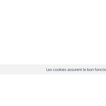
À propos
Info
QUI SOMMES-NOUS ?
COND
D'UTIL
FONDATEURS
MENT
MÉCÈNES
POLI
PARTENAIRES
DÉCL
COURTE ECHELLE
Les cookies assurent le bon fonctio