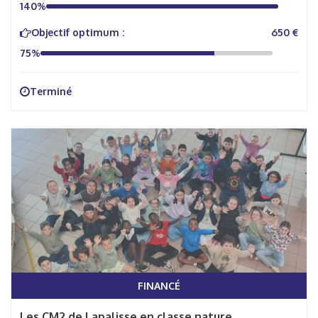
140%
Objectif optimum :
650 €
75%
Terminé
FINANCÉ
Les CM2 de Lapalisse en classe nature