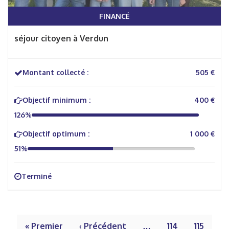
FINANCÉ
séjour citoyen à Verdun
Montant collecté :
505 €
Objectif minimum :
400 €
126%
Objectif optimum :
1 000 €
51%
Terminé
« Premier
‹ Précédent
…
114
115