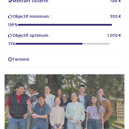
Montant collecté :
764 €
Objectif minimum :
550 €
139%
Objectif optimum :
1 070 €
71%
Terminé