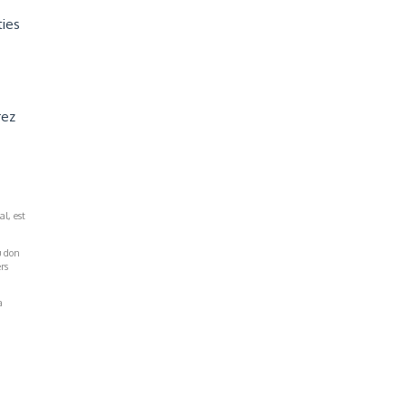
ties
rez
al, est
u don
rs
a