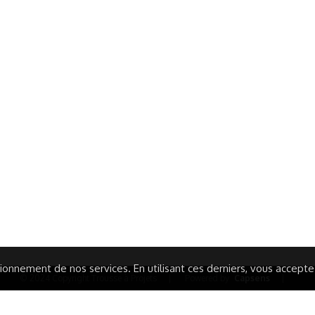
ormations Générales
Autres
ITIONS GÉNÉRALES
CAMPAGNE DE FINANCEME
ISATION
AIRES ÉDUCATIVES (OFB)
IONS LÉGALES
AIDE ET CONTACT
TIQUE DE CONFIDENTIALITÉ
LA CHARTE
ARATION D'ACCESSIBILITÉ
onnement de nos services. En utilisant ces derniers, vous acceptez 
© 2024 Copyright Trousse à Projets
|
Powered by
Capsens
|