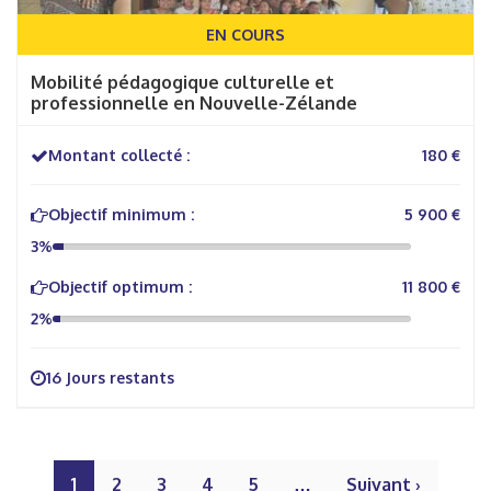
EN COURS
Mobilité pédagogique culturelle et
professionnelle en Nouvelle-Zélande
Montant collecté :
180 €
Objectif minimum :
5 900 €
3%
Objectif optimum :
11 800 €
2%
16 Jours restants
1
2
3
4
5
…
Suivant ›