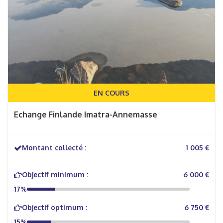
EN COURS
Echange Finlande Imatra-Annemasse
Montant collecté :
1 005 €
Objectif minimum :
6 000 €
17%
Objectif optimum :
6 750 €
15%