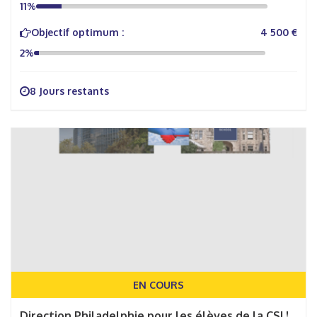
11%
Objectif optimum :
4 500 €
2%
8 Jours restants
EN COURS
Direction Philadelphie pour les élèves de la CSI !