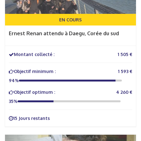
EN COURS
Ernest Renan attendu à Daegu, Corée du sud
Montant collecté :
1 505 €
Objectif minimum :
1 593 €
94%
Objectif optimum :
4 260 €
35%
15 Jours restants