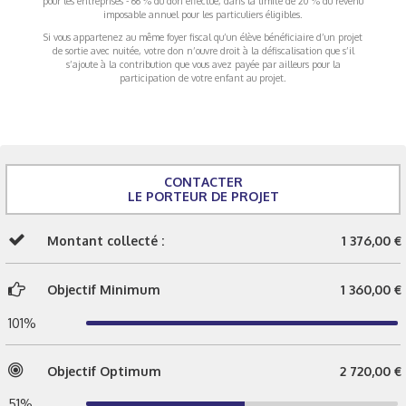
pour les entreprises - 66 % du don effectué, dans la limite de 20 % du revenu
imposable annuel pour les particuliers éligibles.
Si vous appartenez au même foyer fiscal qu’un élève bénéficiaire d’un projet
de sortie avec nuitée, votre don n’ouvre droit à la défiscalisation que s’il
s’ajoute à la contribution que vous avez payée par ailleurs pour la
participation de votre enfant au projet.
CONTACTER
LE PORTEUR DE PROJET
Montant collecté :
1 376,00 €
Objectif Minimum
1 360,00 €
101%
Objectif Optimum
2 720,00 €
51%