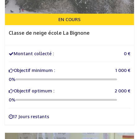
EN COURS
Classe de neige école La Bignone
Montant collecté :
0 €
Objectif minimum :
1 000 €
0%
Objectif optimum :
2 000 €
0%
17 Jours restants