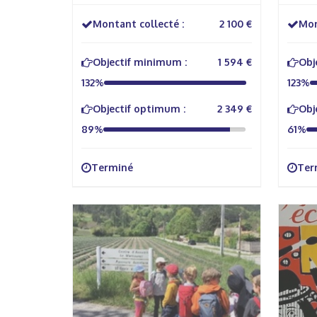
d'Ol
Montant collecté :
2 100 €
Mon
Objectif minimum :
1 594 €
Obj
132%
123%
Objectif optimum :
2 349 €
Obj
89%
61%
Terminé
Ter