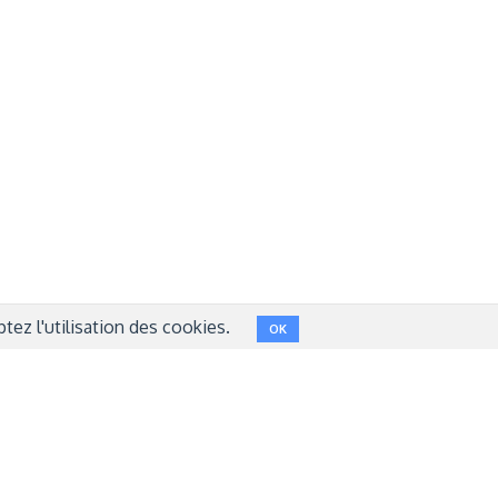
Réseaux sociaux
NT
FACEBOOK
LINKEDIN
INSTAGRAM
TWITTER
ez l'utilisation des cookies.
OK