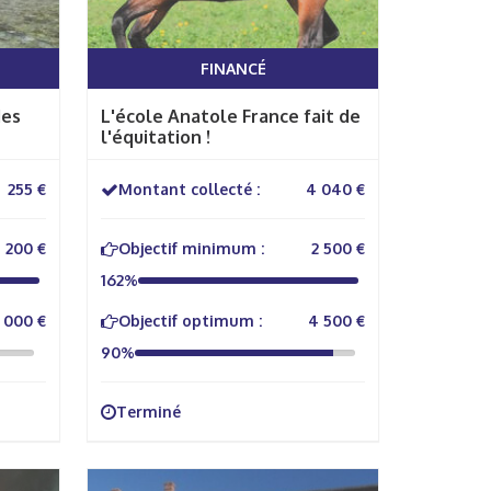
FINANCÉ
des
L'école Anatole France fait de
l'équitation !
255 €
Montant collecté :
4 040 €
200 €
Objectif minimum :
2 500 €
162%
1 000 €
Objectif optimum :
4 500 €
90%
Terminé