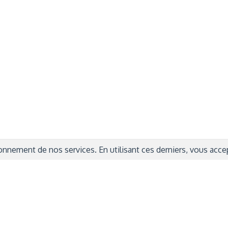
rmations Générales
Autres
ITIONS GÉNÉRALES
CAMPAGNE DE FINANCEME
ISATION
AIRES ÉDUCATIVES (OFB)
IONS LÉGALES
AIDE ET CONTACT
TIQUE DE CONFIDENTIALITÉ
LA CHARTE
ARATION D'ACCESSIBILITÉ
nnement de nos services. En utilisant ces derniers, vous accept
© 2024 Copyright Trousse à Projets
|
Powered by
Capsens
|