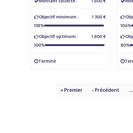
Montant collecté :
1 800 €
Mon
Objectif minimum :
1 300 €
Obj
138%
106%
Objectif optimum :
1 800 €
Obj
100%
80%
Terminé
Ter
« Premier
‹ Précédent