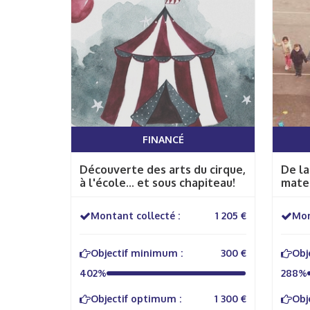
FINANCÉ
Découverte des arts du cirque,
De la
à l'école... et sous chapiteau!
mate
Montant collecté :
1 205 €
Mon
Objectif minimum :
300 €
Obj
402%
288%
Objectif optimum :
1 300 €
Obj