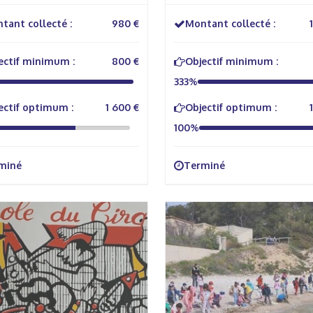
éron
travers la danse
tant collecté :
980 €
Montant collecté :
ectif minimum :
800 €
Objectif minimum :
333%
ectif optimum :
1 600 €
Objectif optimum :
100%
miné
Terminé