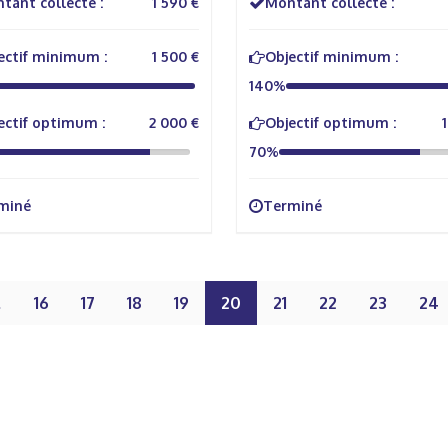
tant collecté :
1 590 €
Montant collecté :
ectif minimum :
1 500 €
Objectif minimum :
140%
ectif optimum :
2 000 €
Objectif optimum :
70%
miné
Terminé
…
16
17
18
19
20
21
22
23
24