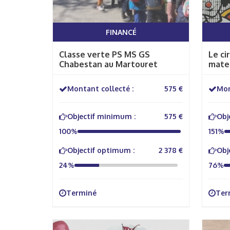
FINANCÉ
Classe verte PS MS GS
Le ci
Chabestan au Martouret
mater
Montant collecté :
575 €
Mon
Objectif minimum :
575 €
Obj
100%
151%
Objectif optimum :
2 378 €
Obj
24%
76%
Terminé
Ter