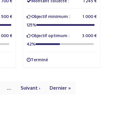
700 €
Montant collecté :
1 245 €
500 €
Objectif minimum :
1 000 €
125%
1 000 €
Objectif optimum :
3 000 €
42%
Terminé
…
Suivant ›
Dernier »