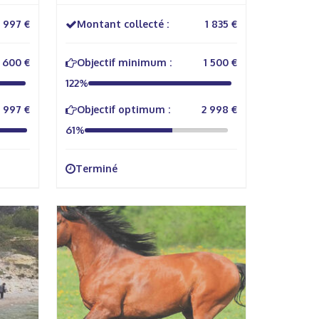
1 997 €
Montant collecté :
1 835 €
600 €
Objectif minimum :
1 500 €
122%
1 997 €
Objectif optimum :
2 998 €
61%
Terminé