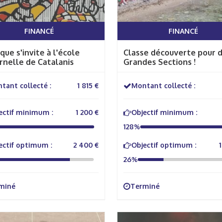
FINANCÉ
FINANCÉ
rque s'invite à l'école
Classe découverte pour 
nelle de Catalanis
Grandes Sections !
tant collecté :
1 815 €
Montant collecté :
ectif minimum :
1 200 €
Objectif minimum :
128%
ectif optimum :
2 400 €
Objectif optimum :
26%
miné
Terminé