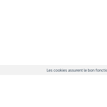
À propos
Info
QUI SOMMES-NOUS ?
COND
D'UTIL
FONDATEURS
MENT
MÉCÈNES
POLI
PARTENAIRES
DÉCL
COURTE ECHELLE
Les cookies assurent le bon fonctio