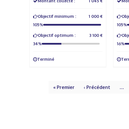
Montant collecté :
1 045 €
Mon
Objectif minimum :
1 000 €
Obj
105%
105%
Objectif optimum :
3 100 €
Obj
34%
16%
Terminé
Ter
« Premier
‹ Précédent
…