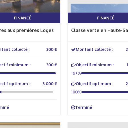
FINANCÉ
FINANCÉ
res aux premières Loges
Classe verte en Haute-Sa
tant collecté :
300 €
Montant collecté :
2
ectif minimum :
300 €
Objectif minimum :
167%
ectif optimum :
3 000 €
Objectif optimum :
2
100%
miné
Terminé