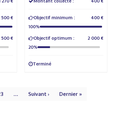
1 270 €
Montant collecté :
400 €
500 €
Objectif minimum :
400 €
100%
 500 €
Objectif optimum :
2 000 €
20%
Terminé
23
…
Suivant ›
Dernier »