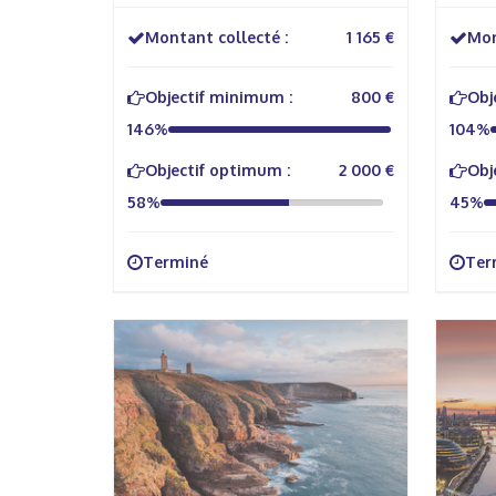
Montant collecté :
1 165 €
Mon
Objectif minimum :
800 €
Obj
146%
104%
Objectif optimum :
2 000 €
Obj
58%
45%
Terminé
Ter