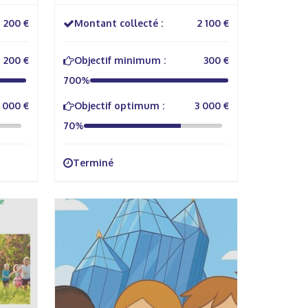
italiens
1 200 €
Montant collecté :
2 100 €
1 200 €
Objectif minimum :
300 €
700%
 000 €
Objectif optimum :
3 000 €
70%
Terminé