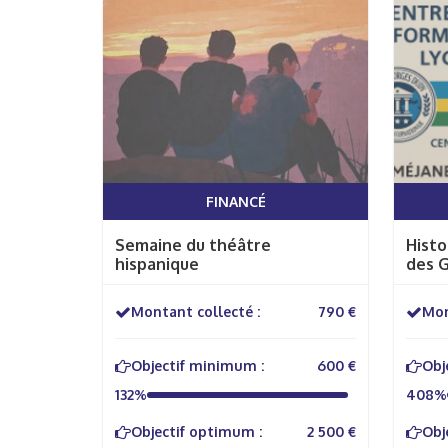
FINANCÉ
Semaine du théâtre
Histo
hispanique
des G
voya
Montant collecté :
790 €
Mon
Objectif minimum :
600 €
Obj
132%
408%
Objectif optimum :
2 500 €
Obj