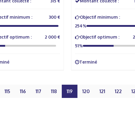
tant collecté :
315 €
Montant collecté :
ectif minimum :
300 €
Objectif minimum :
254%
ectif optimum :
2 000 €
Objectif optimum :
2
51%
miné
Terminé
115
116
117
118
119
120
121
122
1