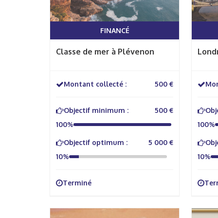
FINANCÉ
Classe de mer à Plévenon
Lond
Montant collecté :
500 €
Mon
Objectif minimum :
500 €
Obj
100%
100%
Objectif optimum :
5 000 €
Obj
10%
10%
Terminé
Ter