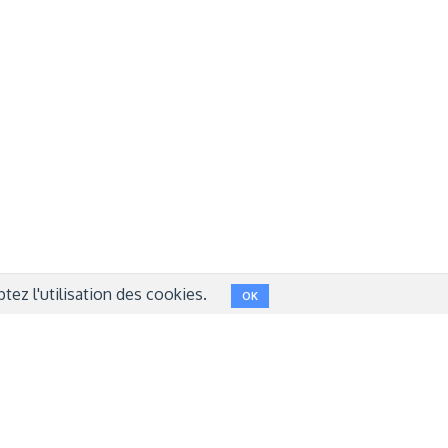
Réseaux sociaux
NT
FACEBOOK
LINKEDIN
INSTAGRAM
TWITTER
ez l'utilisation des cookies.
OK