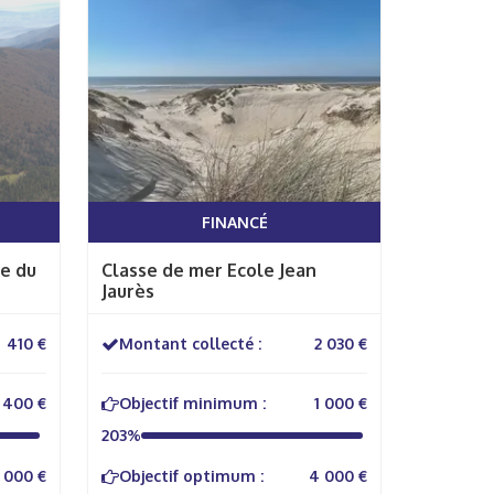
FINANCÉ
e du
Classe de mer Ecole Jean
Jaurès
410 €
Montant collecté :
2 030 €
400 €
Objectif minimum :
1 000 €
203%
 000 €
Objectif optimum :
4 000 €