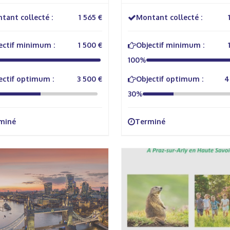
tant collecté :
1 565 €
Montant collecté :
ectif minimum :
1 500 €
Objectif minimum :
100%
ectif optimum :
3 500 €
Objectif optimum :
4
30%
miné
Terminé