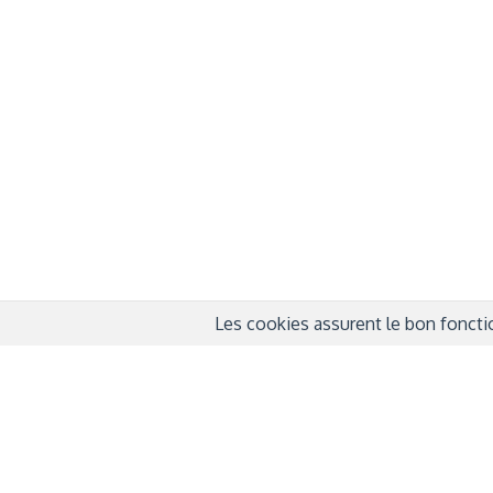
À propos
Info
QUI SOMMES-NOUS ?
COND
D'UTIL
FONDATEURS
MENT
MÉCÈNES
POLI
PARTENAIRES
DÉCL
COURTE ECHELLE
Les cookies assurent le bon fonctio