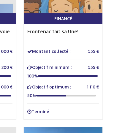
FINANCÉ
voie
Frontenac fait sa Une!
 000 €
Montant collecté :
555 €
1 200 €
Objectif minimum :
555 €
100%
 000 €
Objectif optimum :
1 110 €
50%
Terminé