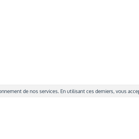
rmations Générales
Autres
ITIONS GÉNÉRALES
CAMPAGNE DE FINANCEME
ISATION
AIRES ÉDUCATIVES (OFB)
IONS LÉGALES
AIDE ET CONTACT
TIQUE DE CONFIDENTIALITÉ
LA CHARTE
ARATION D'ACCESSIBILITÉ
nnement de nos services. En utilisant ces derniers, vous accept
© 2024 Copyright Trousse à Projets
|
Powered by
Capsens
|