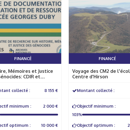
FINANCÉ
FINANCÉ
ire, Mémoires et Justice
Voyage des CM2 de l'écol
énocides: CDIR et
Centre d'Hirson
ge au Rwanda
tant collecté :
8 155 €
Montant collecté :
ectif minimum :
2 000 €
Objectif minimum :
103%
ectif optimum :
10 000 €
Objectif optimum :
2