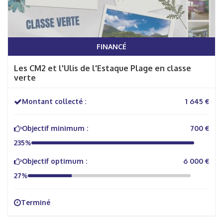
FINANCÉ
Les CM2 et l'Ulis de l'Estaque Plage en classe
verte
Montant collecté :
1 645 €
Objectif minimum :
700 €
235%
Objectif optimum :
6 000 €
27%
Terminé