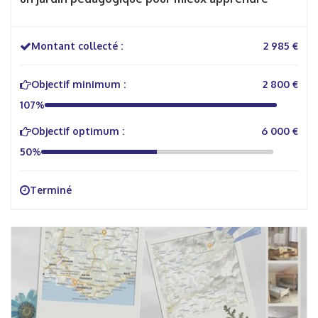
Montant collecté :
2 985 €
Objectif minimum :
2 800 €
107%
Objectif optimum :
6 000 €
50%
Terminé