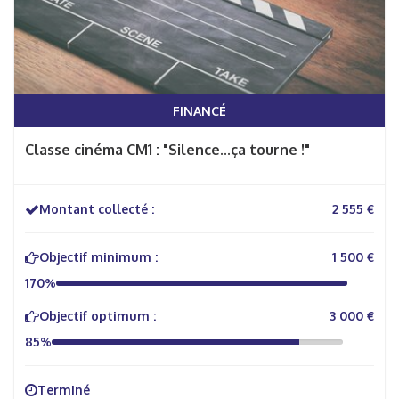
FINANCÉ
Classe cinéma CM1 : "Silence...ça tourne !"
Montant collecté :
2 555 €
Objectif minimum :
1 500 €
170%
Objectif optimum :
3 000 €
85%
Terminé