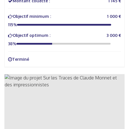
Montant collecté :
1 145 €
Objectif minimum :
1 000 €
115%
Objectif optimum :
3 000 €
38%
Terminé