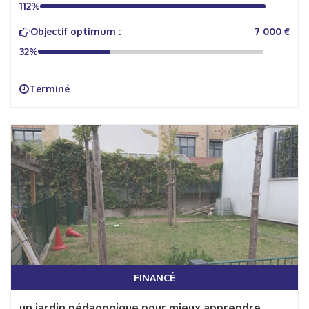
112%
Objectif optimum :
7 000 €
32%
Terminé
FINANCÉ
un jardin pédagogique pour mieux apprendre