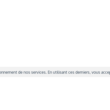
rmations Générales
Autres
ITIONS GÉNÉRALES
CAMPAGNE DE FINANCEME
ISATION
AIRES ÉDUCATIVES (OFB)
IONS LÉGALES
AIDE ET CONTACT
TIQUE DE CONFIDENTIALITÉ
LA CHARTE
ARATION D'ACCESSIBILITÉ
nnement de nos services. En utilisant ces derniers, vous accept
© 2024 Copyright Trousse à Projets
|
Powered by
Capsens
|