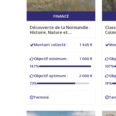
FINANCÉ
Découverte de la Normandie :
Class
Histoire, Nature et
Colmi
Citoyenneté pour nos élèves
l'Ari
Montant collecté :
1 465 €
Mon
Objectif minimum :
1 000 €
Obj
147%
107%
Objectif optimum :
2 000 €
Obj
73%
19%
Terminé
Ter