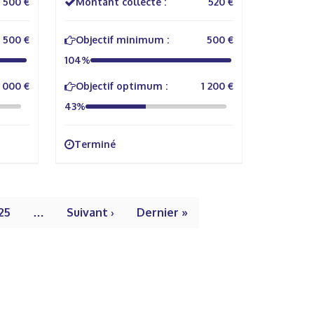
500 €
Montant collecté :
520 €
500 €
Objectif minimum :
500 €
104%
 000 €
Objectif optimum :
1 200 €
43%
Terminé
25
…
Suivant ›
Dernier »