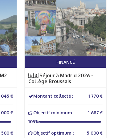
FINANCÉ
CM2
🇪🇸 Séjour à Madrid 2026 -
Collège Broussais
 045 €
Montant collecté :
1 770 €
 000 €
Objectif minimum :
1 687 €
105%
 500 €
Objectif optimum :
5 000 €