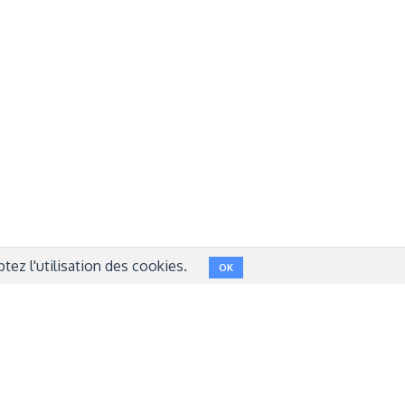
Réseaux sociaux
NT
FACEBOOK
LINKEDIN
INSTAGRAM
TWITTER
ez l'utilisation des cookies.
OK