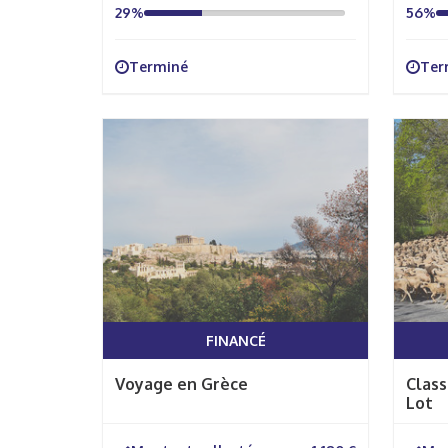
29%
56%
Terminé
Ter
FINANCÉ
Voyage en Grèce
Clas
Lot