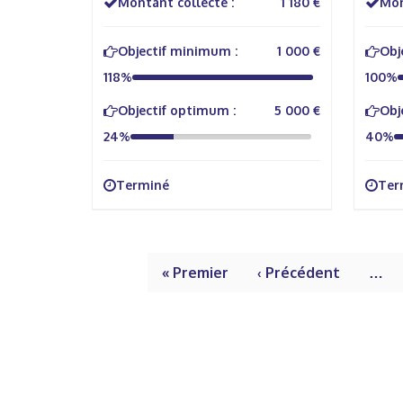
Montant collecté :
1 180 €
Mon
Objectif minimum :
1 000 €
Obj
118%
100%
Objectif optimum :
5 000 €
Obj
24%
40%
Terminé
Ter
« Premier
‹ Précédent
…