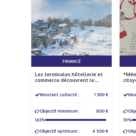
FINANCÉ
Les terminales hôtellerie et
*Mémo
commerce découvrent le
cito
métier de saisonnier en
montagne
Montant collecté :
1 300 €
Mon
Objectif minimum :
800 €
Obj
163%
111%
Objectif optimum :
4 500 €
Obj