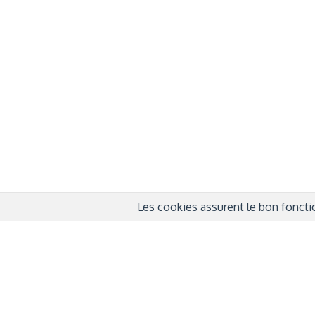
À propos
Info
QUI SOMMES-NOUS ?
COND
D'UTIL
FONDATEURS
MENT
MÉCÈNES
POLI
PARTENAIRES
DÉCL
COURTE ECHELLE
Les cookies assurent le bon fonctio