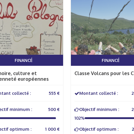
FINANCÉ
FINANCÉ
ire, culture et
Classe Volcans pour les 
yenneté européennes
tant collecté :
555 €
Montant collecté :
2
ectif minimum :
500 €
Objectif minimum :
2
102%
ectif optimum :
1 000 €
Objectif optimum :
2