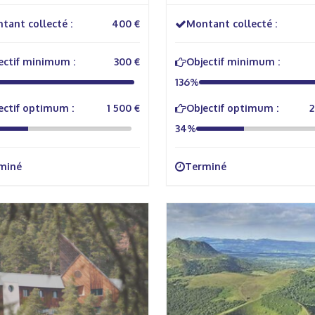
tant collecté :
400 €
Montant collecté :
ectif minimum :
300 €
Objectif minimum :
136%
ectif optimum :
1 500 €
Objectif optimum :
2
34%
miné
Terminé