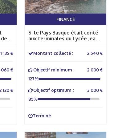
FINANCÉ
l
Si le Pays Basque était conté
 des
aux terminales du Lycée Jean
Puy.
1 135 €
Montant collecté :
2 540 €
1 060 €
Objectif minimum :
2 000 €
127%
2 120 €
Objectif optimum :
3 000 €
85%
Terminé