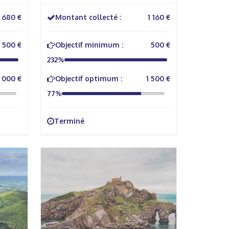
680 €
Montant collecté :
1 160 €
500 €
Objectif minimum :
500 €
232%
 000 €
Objectif optimum :
1 500 €
77%
Terminé