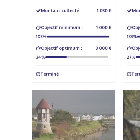
Montant collecté :
1 030 €
Mon
Objectif minimum :
1 000 €
Obj
103%
133%
Objectif optimum :
3 000 €
Obj
34%
27%
Terminé
Ter