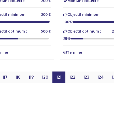
tant collecté :
200 €
Montant collecté :
ectif minimum :
200 €
Objectif minimum :
100%
ectif optimum :
500 €
Objectif optimum :
2
25%
miné
Terminé
117
118
119
120
121
122
123
124
1