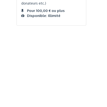
donateurs etc.)
Pour 100,00 € ou plus
Disponible: Illimité
Réseaux Sociaux
NT
FACEBOOK
LINKEDIN
INSTAGRAM
TWITTER