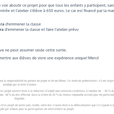
oir aboutir ce projet pour que tous les enfants y participent, san
entrée et l'atelier s'élève à 650 euros. Le car est financé par la mai
tra
d'emmener la classe
tra
d'emmener la classe et faire l'atelier prévu
ve ne peut assumer seule cette sortie.
ettre aux élèves de vivre une expérience unique! Merci!
s la responsabilité du porteur de projet et de ses élèves. Un texte de présentation, s'il est origin
protégé par le droit d'auteur
’un projet ouvrent droit à la réduction d’impôt sous certaines conditions, à hauteur de : - 60 % d
rises - 66 % du don effectué, dans la limite de 20 % du revenu imposable annuel pour les particulie
éligibles.
’un projet de sortie avec nuitée, votre don n’ouvre droit à la défiscalisation que s’il s’ajoute à l
ée par ailleurs pour la participation de votre enfant au projet.