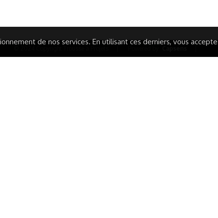
ARATION D'ACCESSIBILITÉ
onnement de nos services. En utilisant ces derniers, vous acceptez 
© 2024 Copyright Trousse à Projets
|
Powered by
Capsens
|