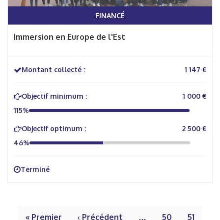
FINANCÉ
Immersion en Europe de l'Est
Montant collecté :
1 147 €
Objectif minimum :
1 000 €
115%
Objectif optimum :
2 500 €
46%
Terminé
« Premier
‹ Précédent
…
50
51