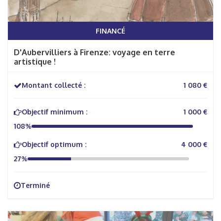
FINANCÉ
D'Aubervilliers à Firenze: voyage en terre
artistique !
Montant collecté :
1 080 €
Objectif minimum :
1 000 €
108%
Objectif optimum :
4 000 €
27%
Terminé