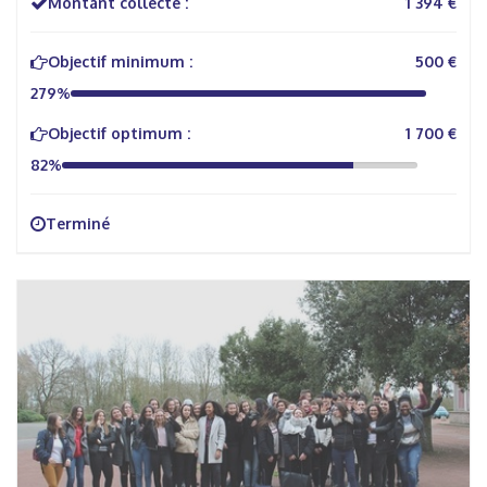
Montant collecté :
1 394 €
Objectif minimum :
500 €
279%
Objectif optimum :
1 700 €
82%
Terminé