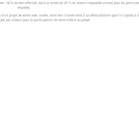
rises - 66 % du don effectué, dans la limite de 20 % du revenu imposable annuel pour les particulie
éligibles.
’un projet de sortie avec nuitée, votre don n’ouvre droit à la défiscalisation que s’il s’ajoute à l
ée par ailleurs pour la participation de votre enfant au projet.
ormations Générales
Autres
ITIONS GÉNÉRALES
CAMPAGNE DE FINANCEME
ISATION
AIRES ÉDUCATIVES (OFB)
IONS LÉGALES
AIDE ET CONTACT
TIQUE DE CONFIDENTIALITÉ
LA CHARTE