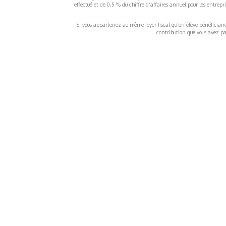
effectué et de 0,5 % du chiffre d’affaires annuel pour les entrep
Si vous appartenez au même foyer fiscal qu’un élève bénéficiaire d
contribution que vous avez pay
À propos
Inf
QUI SOMMES-NOUS ?
COND
D'UTIL
FONDATEURS
MENT
MÉCÈNES
POLI
PARTENAIRES