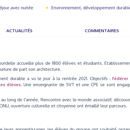
éjour avec nuitée
Environnement, développement durabl
ACTUALITÉS
COMMENTAIRES
urdelle accueille plus de 1800 élèves et étudiants. Etablisseme
 nature de part son architecture.
nt durable a vu le jour à la rentrée 2021. Objectifs :
fédérer 
des élèves
. Une enseignante de SVT et une CPE se sont engag
 au long de l'année. Rencontre avec le monde associatif, découv
NU, ouverture culturelle et citoyenne ont émaillé leur parcours.
ue leurs apprentissages, les élèves du groupe ont souhaité organ