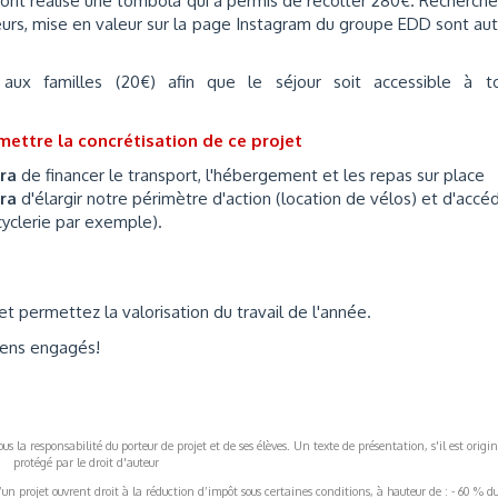
s ont réalisé une tombola qui a permis de récolter 280€. Recherch
eurs, mise en valeur sur la page Instagram du groupe EDD sont au
ux familles (20€) afin que le séjour soit accessible à to
ettre la concrétisation de ce projet
tra
de financer le transport, l'hébergement et les repas sur place
tra
d'élargir notre périmètre d'action (location de vélos) et d'accé
cyclerie par exemple).
t permettez la valorisation du travail de l'année.
oyens engagés!
s la responsabilité du porteur de projet et de ses élèves. Un texte de présentation, s'il est origin
protégé par le droit d'auteur
’un projet ouvrent droit à la réduction d’impôt sous certaines conditions, à hauteur de : - 60 % d