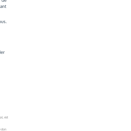
e de
tant
us.
der
al, est
u don