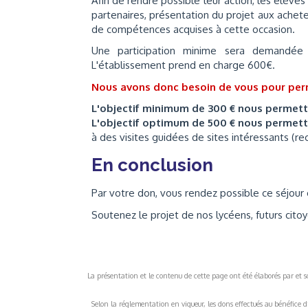
Afin de rendre possible leur action, les élève
partenaires, présentation du projet aux achet
de compétences acquises à cette occasion.
Une participation minime sera demandée a
L'établissement prend en charge 600€.
Nous avons donc besoin de vous pour perm
L'objectif minimum de 300 € nous permet
L'objectif optimum de 500 € nous permet
à des visites guidées de sites intéressants (re
En conclusion
Par votre don, vous rendez possible ce séjour e
Soutenez le projet de nos lycéens, futurs cit
La présentation et le contenu de cette page ont été élaborés par et sou
Selon la réglementation en vigueur, les dons effectués au bénéfice d