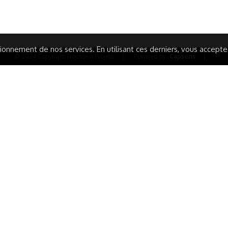
ARATION D'ACCESSIBILITÉ
onnement de nos services. En utilisant ces derniers, vous acceptez 
© 2024 Copyright Trousse à Projets
|
Powered by
Capsens
|