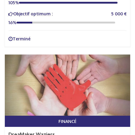
105%
Objectif optimum :
5 000 €
16%
Terminé
FINANCÉ
DreaMaker Waziers