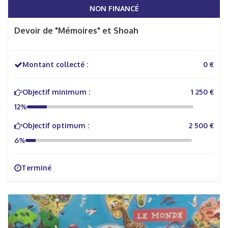
NON FINANCÉ
Devoir de "Mémoires" et Shoah
Montant collecté :
0 €
Objectif minimum :
1 250 €
12%
Objectif optimum :
2 500 €
6%
Terminé