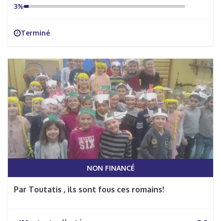
3%
Terminé
NON FINANCÉ
Par Toutatis , ils sont fous ces romains!