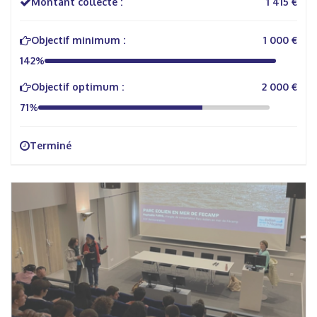
Montant collecté :
1 415 €
Objectif minimum :
1 000 €
142%
Objectif optimum :
2 000 €
71%
Terminé