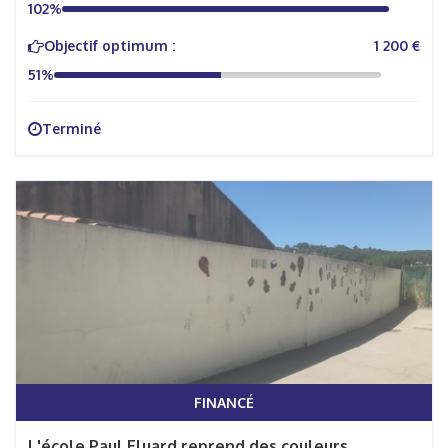
102%
Objectif optimum :
1 200 €
51%
Terminé
FINANCÉ
L'école Paul Eluard reprend des couleurs.