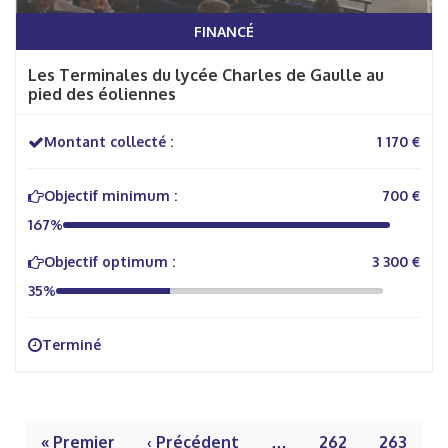
FINANCÉ
Les Terminales du lycée Charles de Gaulle au
pied des éoliennes
Montant collecté :
1 170 €
Objectif minimum :
700 €
167%
Objectif optimum :
3 300 €
35%
Terminé
« Premier
‹ Précédent
…
262
263