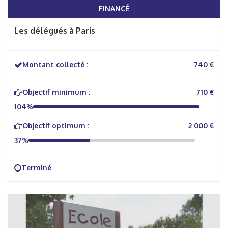
FINANCÉ
Les délégués à Paris
Montant collecté :
740 €
Objectif minimum :
710 €
104%
Objectif optimum :
2 000 €
37%
Terminé