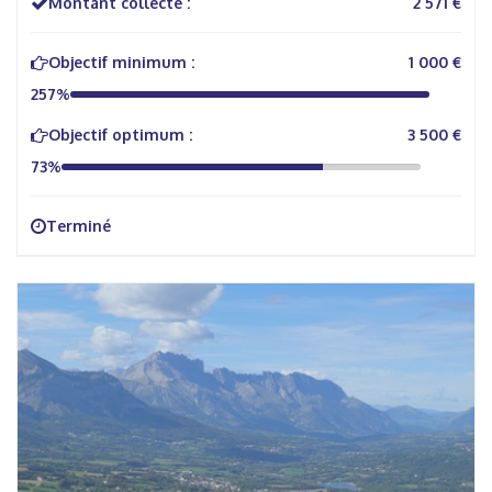
Montant collecté :
2 571 €
Objectif minimum :
1 000 €
257%
Objectif optimum :
3 500 €
73%
Terminé