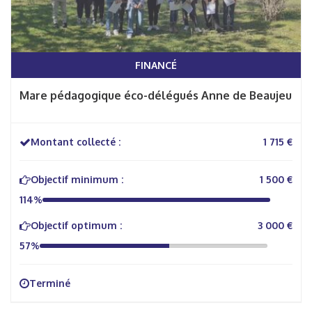
FINANCÉ
Mare pédagogique éco-délégués Anne de Beaujeu
Montant collecté :
1 715 €
Objectif minimum :
1 500 €
114%
Objectif optimum :
3 000 €
57%
Terminé