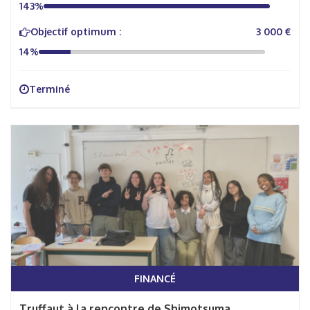
143%
Objectif optimum :
3 000 €
14%
Terminé
FINANCÉ
Truffaut à la rencontre de Shimotsuma