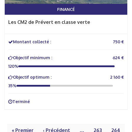
FINANCÉ
Les CM2 de Prévert en classe verte
Montant collecté :
750 €
Objectif minimum :
624 €
120%
Objectif optimum :
2 160 €
35%
Terminé
« Premier
‹ Précédent
…
263
264