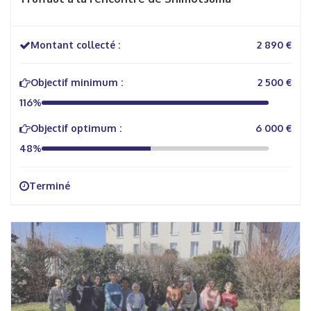
Montant collecté :
2 890 €
Objectif minimum :
2 500 €
116%
Objectif optimum :
6 000 €
48%
Terminé