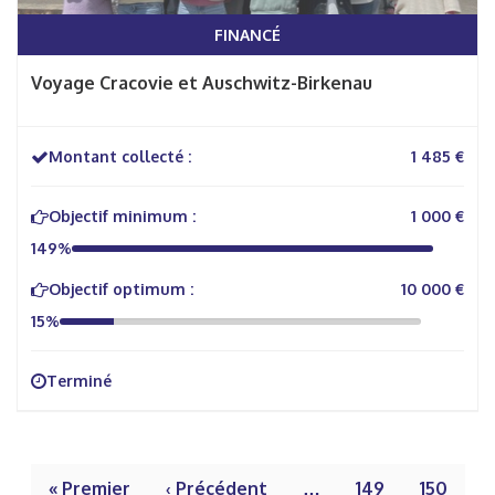
FINANCÉ
Voyage Cracovie et Auschwitz-Birkenau
Montant collecté :
1 485 €
Objectif minimum :
1 000 €
149%
Objectif optimum :
10 000 €
15%
Terminé
« Premier
‹ Précédent
…
149
150