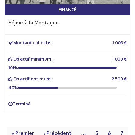
FINANCÉ
Séjour à la Montagne
Montant collecté :
1 005 €
Objectif minimum :
1 000 €
101%
Objectif optimum :
2 500 €
40%
Terminé
« Premier
‹ Précédent
…
5
6
7