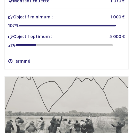
Montant collecté :
1 070 €
Objectif minimum :
1 000 €
107%
Objectif optimum :
5 000 €
21%
Terminé