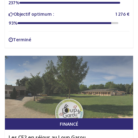
237%
Objectif optimum :
1 276 €
93%
Terminé
FINANCÉ
Les CE2 en séjour au Loup Garou