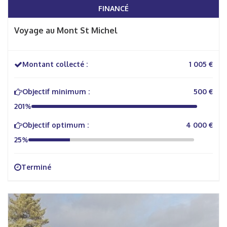
FINANCÉ
Voyage au Mont St Michel
Montant collecté :
1 005 €
Objectif minimum :
500 €
201%
Objectif optimum :
4 000 €
25%
Terminé