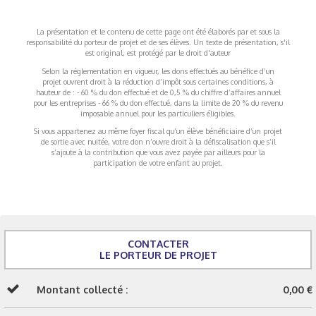
La présentation et le contenu de cette page ont été élaborés par et sous la
responsabilité du porteur de projet et de ses élèves. Un texte de présentation, s'il
est original, est protégé par le droit d'auteur
Selon la réglementation en vigueur, les dons effectués au bénéfice d’un
projet ouvrent droit à la réduction d’impôt sous certaines conditions, à
hauteur de : - 60 % du don effectué et de 0,5 % du chiffre d’affaires annuel
pour les entreprises - 66 % du don effectué, dans la limite de 20 % du revenu
imposable annuel pour les particuliers éligibles.
Si vous appartenez au même foyer fiscal qu’un élève bénéficiaire d’un projet
de sortie avec nuitée, votre don n’ouvre droit à la défiscalisation que s’il
s’ajoute à la contribution que vous avez payée par ailleurs pour la
participation de votre enfant au projet.
CONTACTER
LE PORTEUR DE PROJET
Montant collecté :
0,00 €