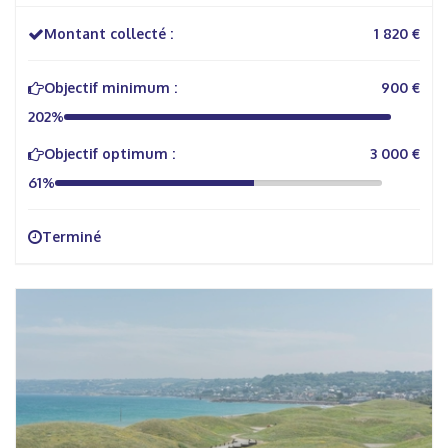
Montant collecté :
1 820 €
Objectif minimum :
900 €
202%
Objectif optimum :
3 000 €
61%
Terminé