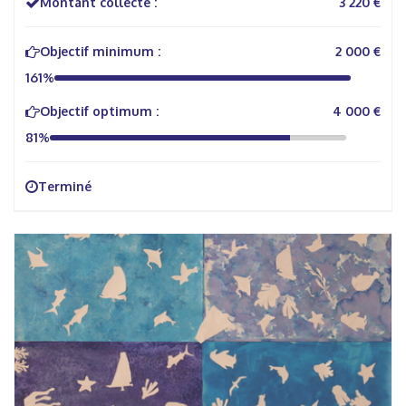
Montant collecté :
3 220 €
Objectif minimum :
2 000 €
161%
Objectif optimum :
4 000 €
81%
Terminé