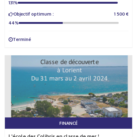
131%
Objectif optimum :
1 500 €
44%
Terminé
FINANCÉ
L'école des Colibris en classe de mer !