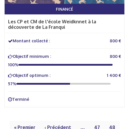
FINANCÉ
Les CP et CM de l'école Weidknnet à la
découverte de La Franqui
Montant collecté :
800 €
Objectif minimum :
800 €
100%
Objectif optimum :
1 400 €
57%
Terminé
« Premier
‹ Précédent
…
47
48