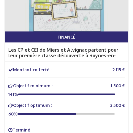
FINANCÉ
Les CP et CE1 de Miers et Alvignac partent pour
leur première classe découverte à Ruynes-en-
Margeride
Montant collecté :
2 115 €
Objectif minimum :
1 500 €
141%
Objectif optimum :
3 500 €
60%
Terminé