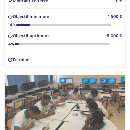
Montant collecté :
0 €
Objectif minimum :
1 500 €
14%
Objectif optimum :
5 000 €
4%
Terminé