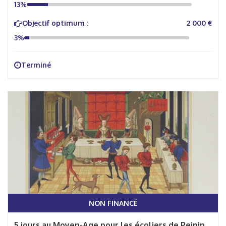
13%
Objectif optimum :
2 000 €
3%
Terminé
NON FINANCÉ
5 jours au Moyen-Age pour les écoliers de Peipin