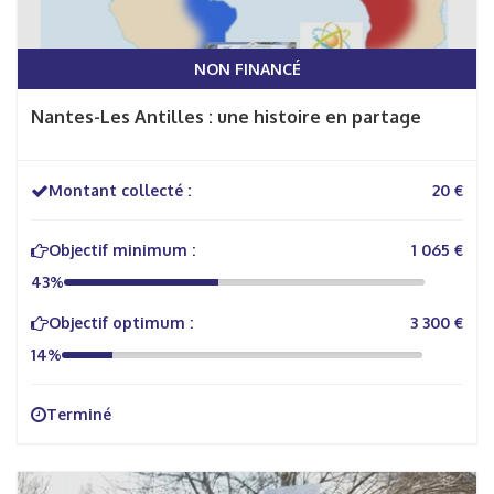
NON FINANCÉ
Nantes-Les Antilles : une histoire en partage
Montant collecté :
20 €
Objectif minimum :
1 065 €
43%
Objectif optimum :
3 300 €
14%
Terminé