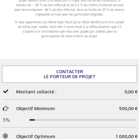
projet ouvrent droit à la réduction d’impôt sous certaines conditions, à
hauteur de : - 60 % du don effectué et de 0,5 % du chiffre d’affaires annuel
pour les entreprises - 66 % du don effectué, dans la limite de 20 % du revenu
imposable annuel pour les particuliers éligibles.
Si vous appartenez au même foyer fiscal qu’un élève bénéficiaire d’un projet
de sortie avec nuitée, votre don n’ouvre droit à la défiscalisation que s’il
s’ajoute à la contribution que vous avez payée par ailleurs pour la
participation de votre enfant au projet.
CONTACTER
LE PORTEUR DE PROJET
Montant collecté :
0,00 €
Objectif Minimum
500,00 €
5%
Objectif Optimum
1 000,00 €