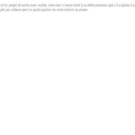
’un projet de sortie avec nuitée, votre don n’ouvre droit à la défiscalisation que s’il s’ajoute à l
ée par ailleurs pour la participation de votre enfant au projet.
ormations Générales
Autres
ITIONS GÉNÉRALES
CAMPAGNE DE FINANCEME
ISATION
AIRES ÉDUCATIVES (OFB)
IONS LÉGALES
AIDE ET CONTACT
TIQUE DE CONFIDENTIALITÉ
LA CHARTE
ARATION D'ACCESSIBILITÉ