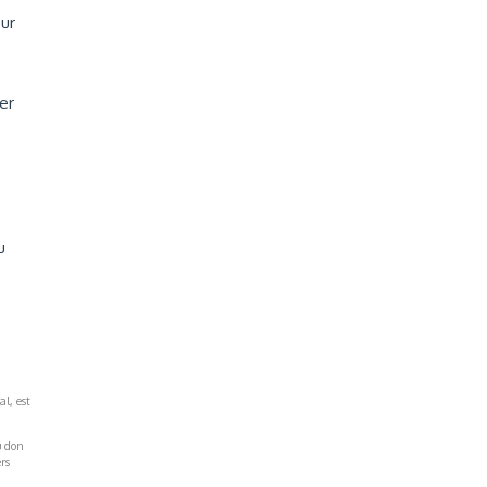
our
er
u
al, est
u don
rs