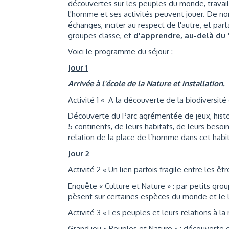
découvertes sur les peuples du monde, travail
l'homme et ses activités peuvent jouer. De no
échanges, inciter au respect de l'autre, et part
groupes classe, et
d'apprendre, au-delà du "
Voici le programme du séjour :
Jour 1
Arrivée à l'école de la Nature et installation.
Activité 1 « A la découverte de la biodiversi
Découverte du Parc agrémentée de jeux, histo
5 continents, de leurs habitats, de leurs besoi
relation de la place de l’homme dans cet habit
Jour 2
Activité 2 « Un lien parfois fragile entre les êtr
Enquête « Culture et Nature » : par petits gr
pèsent sur certaines espèces du monde et le l
Activité 3 « Les peuples et leurs relations à la
Grand jeu « Peuples et Nature » : découverte e