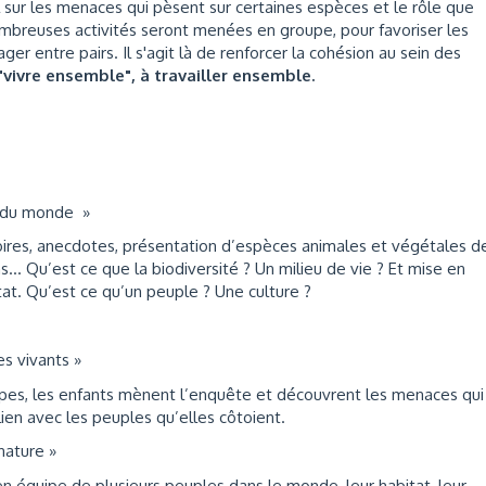
 sur les menaces qui pèsent sur certaines espèces et le rôle que
mbreuses activités seront menées en groupe, pour favoriser les
ager entre pairs. Il s'agit là de renforcer la cohésion au sein des
vivre ensemble", à travailler ensemble.
té du monde »
ires, anecdotes, présentation d’espèces animales et végétales d
ns… Qu’est ce que la biodiversité ? Un milieu de vie ? Et mise en
at. Qu’est ce qu’un peuple ? Une culture ?
es vivants »
oupes, les enfants mènent l’enquête et découvrent les menaces qui
ien avec les peuples qu’elles côtoient.
 nature »
n équipe de plusieurs peuples dans le monde, leur habitat, leur