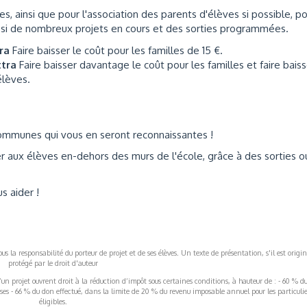
es, ainsi que pour l'association des parents d'élèves si possible, p
aussi de nombreux projets en cours et des sorties programmées.
tra
Faire baisser le coût pour les familles de 15 €.
ttra
Faire baisser davantage le coût pour les familles et faire baiss
élèves.
 communes qui vous en seront reconnaissantes !
er aux élèves en-dehors des murs de l'école, grâce à des sorties o
 aider !
s la responsabilité du porteur de projet et de ses élèves. Un texte de présentation, s'il est origin
protégé par le droit d'auteur
’un projet ouvrent droit à la réduction d’impôt sous certaines conditions, à hauteur de : - 60 % d
rises - 66 % du don effectué, dans la limite de 20 % du revenu imposable annuel pour les particulie
éligibles.