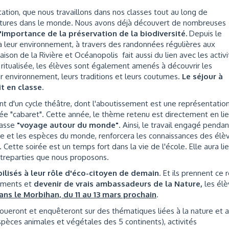
ation, que nous travaillons dans nos classes tout au long de
 cultures dans le monde. Nous avons déjà découvert de nombreuses
'importance de la préservation de la biodiversité.
Depuis le
 à leur environnement, à travers des randonnées régulières aux
ison de la Rivière et Océanopolis fait aussi du lien avec les activ
ritualisée, les élèves sont également amenés à découvrir les
r environnement, leurs traditions et leurs coutumes.
Le séjour à
it en classe
.
t d'un cycle théâtre, dont l'aboutissement est une représentatio
irée "cabaret". Cette année, le thème retenu est directement en li
lasse
"voyage autour du monde"
. Ainsi, le travail engagé pendan
e et les espèces du monde, renforcera les connaissances des élèv
. Cette soirée est un temps fort dans la vie de l'école. Elle aura li
ntreparties que nous proposons.
ilisés à leur rôle d'éco-citoyen de demain
. Et ils prennent ce 
nements et
devenir de vrais ambassadeurs de la Nature,
les élè
ns le Morbihan, du 11 au 13 mars prochain
.
, joueront et enquêteront sur des thématiques liées à la nature et 
spèces animales et végétales des 5 continents), activités