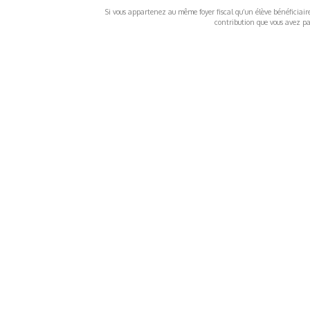
Si vous appartenez au même foyer fiscal qu’un élève bénéficiaire d
contribution que vous avez pay
À propos
Inf
QUI SOMMES-NOUS ?
COND
D'UTIL
FONDATEURS
MENT
MÉCÈNES
POLI
PARTENAIRES
DÉCL
COURTE ECHELLE