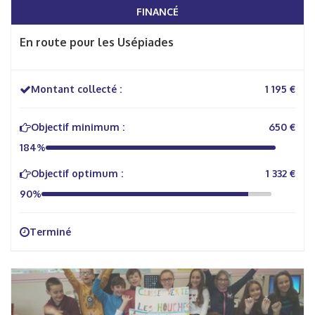
FINANCÉ
En route pour les Usépiades
Montant collecté :
1 195 €
Objectif minimum :
650 €
184%
Objectif optimum :
1 332 €
90%
Terminé