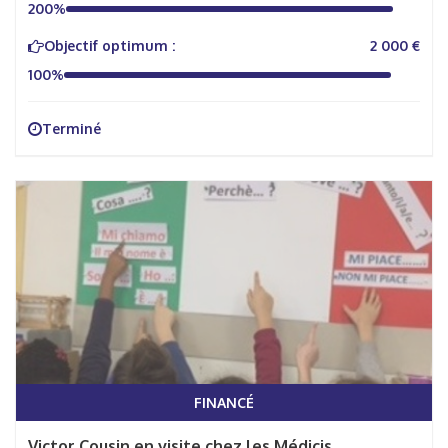
200%
Objectif optimum :
2 000 €
100%
Terminé
FINANCÉ
Victor Cousin en visite chez les Médicis