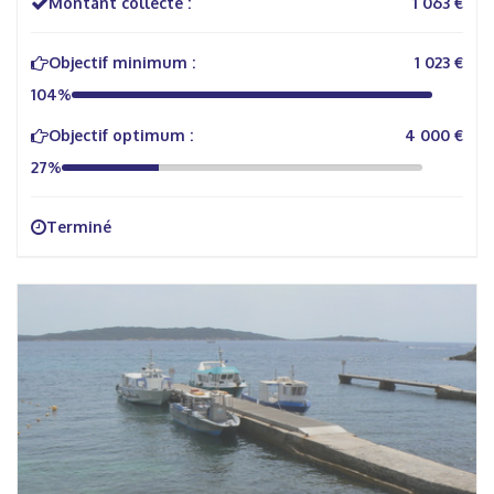
Montant collecté :
1 063 €
Objectif minimum :
1 023 €
104%
Objectif optimum :
4 000 €
27%
Terminé