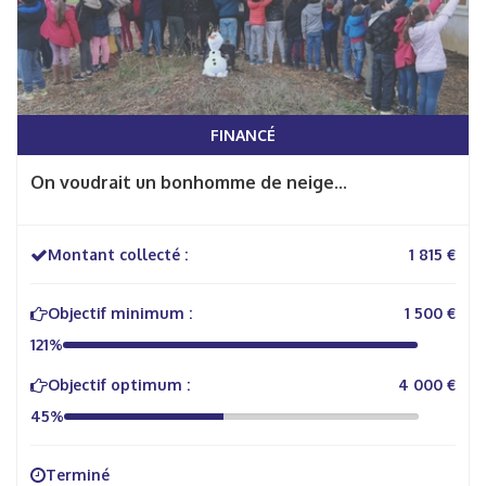
FINANCÉ
On voudrait un bonhomme de neige...
Montant collecté :
1 815 €
Objectif minimum :
1 500 €
121%
Objectif optimum :
4 000 €
45%
Terminé