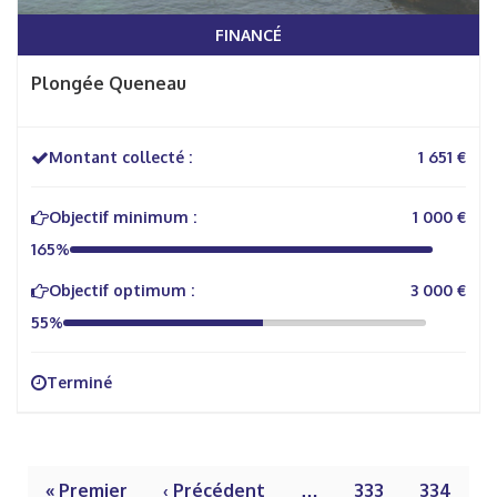
FINANCÉ
Plongée Queneau
Montant collecté :
1 651 €
Objectif minimum :
1 000 €
165%
Objectif optimum :
3 000 €
55%
Terminé
« Premier
‹ Précédent
…
333
334