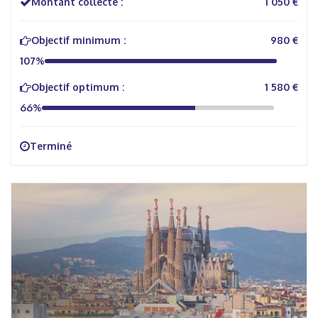
Montant collecté :
1 050 €
Objectif minimum :
980 €
107%
Objectif optimum :
1 580 €
66%
Terminé