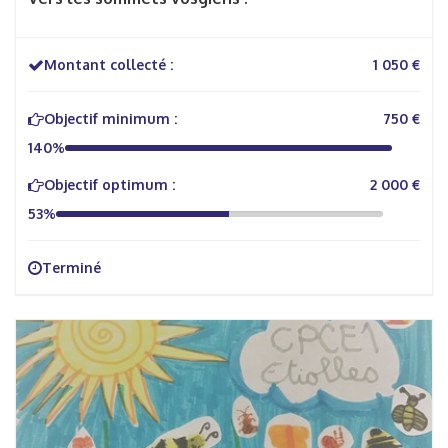
Montant collecté :
1 050 €
Objectif minimum :
750 €
140%
Objectif optimum :
2 000 €
53%
Terminé