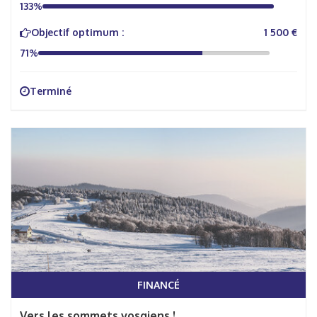
133%
Objectif optimum :
1 500 €
71%
Terminé
FINANCÉ
Vers les sommets vosgiens !