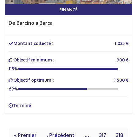
FINANCÉ
De Barcino a Barça
Montant collecté :
1 035 €
Objectif minimum :
900 €
115%
Objectif optimum :
1 500 €
69%
Terminé
« Premier
‹ Précédent
…
317
318