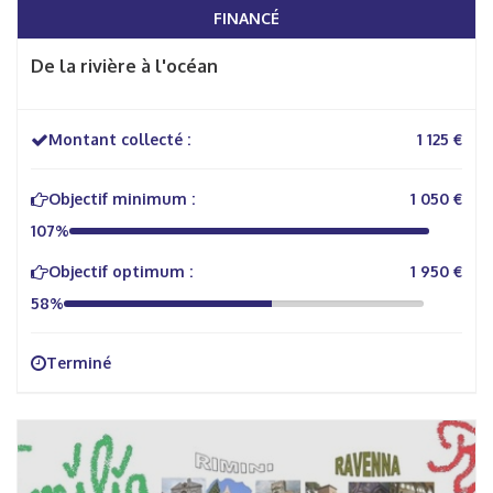
FINANCÉ
De la rivière à l'océan
Montant collecté :
1 125 €
Objectif minimum :
1 050 €
107%
Objectif optimum :
1 950 €
58%
Terminé