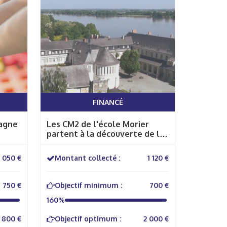
FINANCÉ
tagne
Les CM2 de l'école Morier
partent à la découverte de la
Loire, "patrimoine naturel
vivant"
1 050 €
Montant collecté :
1 120 €
750 €
Objectif minimum :
700 €
160%
 800 €
Objectif optimum :
2 000 €