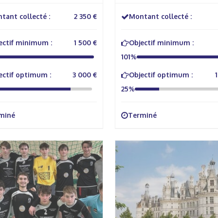
tant collecté :
2 350 €
Montant collecté :
ectif minimum :
1 500 €
Objectif minimum :
101%
ectif optimum :
3 000 €
Objectif optimum :
25%
miné
Terminé