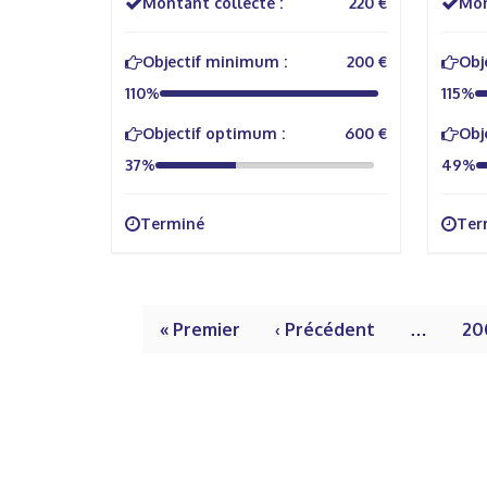
Montant collecté :
220 €
Mon
Objectif minimum :
200 €
Obj
110%
115%
Objectif optimum :
600 €
Obj
37%
49%
Terminé
Ter
« Premier
‹ Précédent
…
20