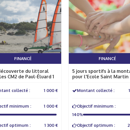
FINANCÉ
FINANCÉ
découverte du littoral
5 jours sportifs à la mon
les CM2 de Paul-Éluard 1
pour l'Ecole Saint Martin
tant collecté :
1 000 €
Montant collecté :
ectif minimum :
1 000 €
Objectif minimum :
140%
ectif optimum :
1 300 €
Objectif optimum :
2