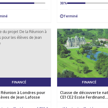
38%
miné
Terminé
FINANCÉ
FINANCÉ
 Réunion à Londres pour
Classe de découverte na
lèves de Jean Lafosse
CE1 CE2 Ecole Ferdinand
Buisson Saint Nazaire