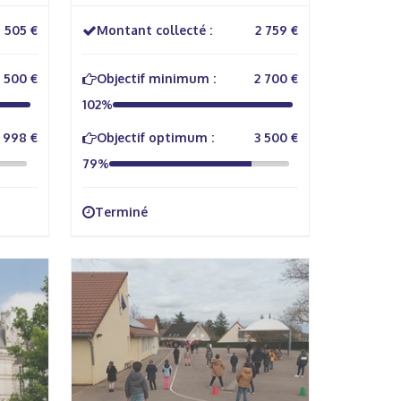
Mémoire
505 €
Montant collecté :
2 759 €
500 €
Objectif minimum :
2 700 €
102%
1 998 €
Objectif optimum :
3 500 €
79%
Terminé