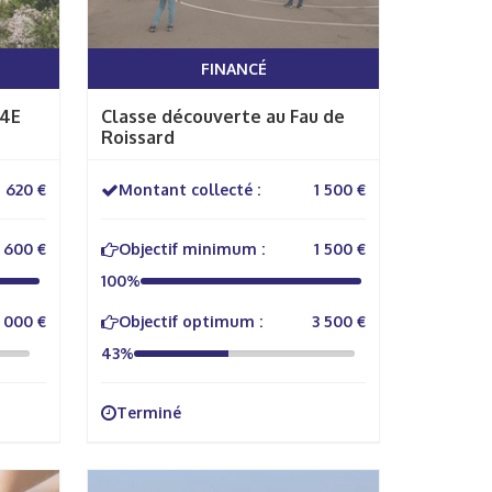
FINANCÉ
 4E
Classe découverte au Fau de
Roissard
620 €
Montant collecté :
1 500 €
600 €
Objectif minimum :
1 500 €
100%
 000 €
Objectif optimum :
3 500 €
43%
Terminé