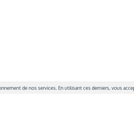
rmations Générales
Autres
ITIONS GÉNÉRALES
CAMPAGNE DE FINANCEME
ISATION
AIRES ÉDUCATIVES (OFB)
IONS LÉGALES
AIDE ET CONTACT
TIQUE DE CONFIDENTIALITÉ
LA CHARTE
ARATION D'ACCESSIBILITÉ
nnement de nos services. En utilisant ces derniers, vous accept
© 2024 Copyright Trousse à Projets
|
Powered by
Capsens
|