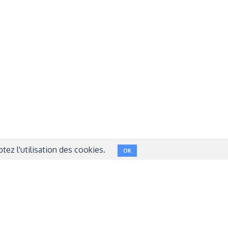
Réseaux sociaux
NT
FACEBOOK
LINKEDIN
INSTAGRAM
TWITTER
ez l'utilisation des cookies.
OK