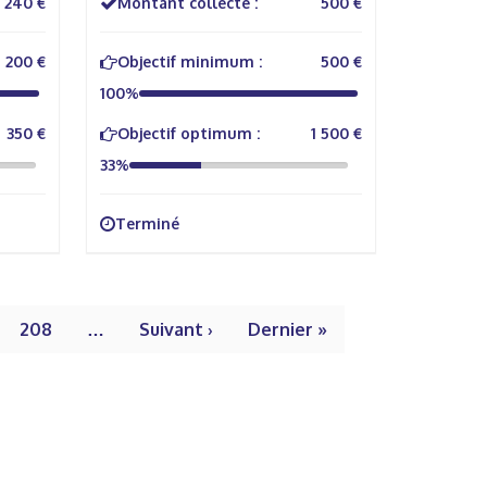
240 €
Montant collecté :
500 €
200 €
Objectif minimum :
500 €
100%
350 €
Objectif optimum :
1 500 €
33%
Terminé
208
…
Suivant ›
Dernier »