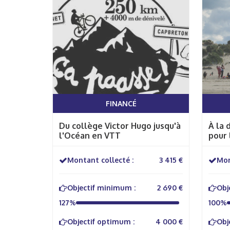
FINANCÉ
Du collège Victor Hugo jusqu'à
À la 
l'Océan en VTT
pour 
Montant collecté :
3 415 €
Mon
Objectif minimum :
2 690 €
Obj
127%
100%
Objectif optimum :
4 000 €
Obj