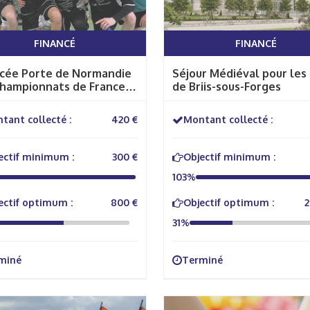
FINANCÉ
FINANCÉ
ycée Porte de Normandie
Séjour Médiéval pour les
Championnats de France
de Briis-sous-Forges
 de Handball
tant collecté :
420 €
Montant collecté :
ectif minimum :
300 €
Objectif minimum :
103%
ectif optimum :
800 €
Objectif optimum :
2
31%
miné
Terminé