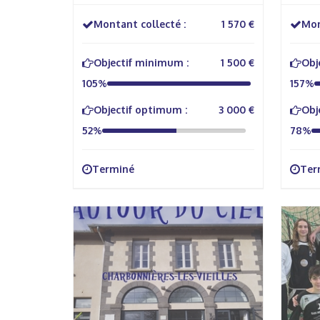
Montant collecté :
1 570 €
Mon
Objectif minimum :
1 500 €
Obj
105%
157%
Objectif optimum :
3 000 €
Obj
52%
78%
Terminé
Ter