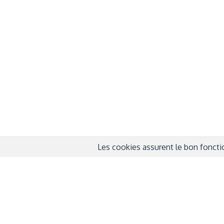
À propos
Info
QUI SOMMES-NOUS ?
COND
D'UTIL
FONDATEURS
MENT
MÉCÈNES
POLI
PARTENAIRES
DÉCL
COURTE ECHELLE
Les cookies assurent le bon fonctio