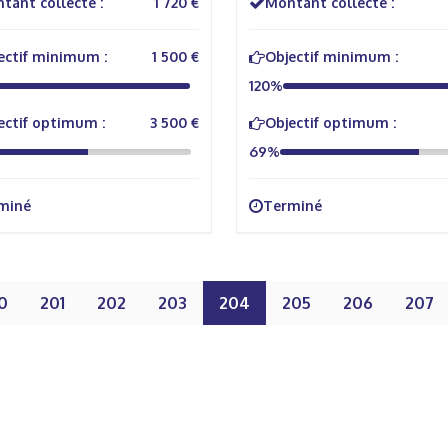
tant collecté :
1 720 €
Montant collecté :
ectif minimum :
1 500 €
Objectif minimum :
120%
ectif optimum :
3 500 €
Objectif optimum :
69%
miné
Terminé
0
201
202
203
204
205
206
207