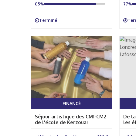
85%
77%
Terminé
Ter
FINANCÉ
Séjour artistique des CM1-CM2
De la
de l'école de Kerzouar
les é