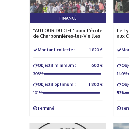
FINANCÉ
"AUTOUR DU CIEL" pour l'école
Le L
de Charbonnières-les-Vieilles
aux 
UNSS
Montant collecté :
1 820 €
Mon
Objectif minimum :
600 €
Obj
303%
140%
Objectif optimum :
1 800 €
Obj
101%
53%
Terminé
Ter